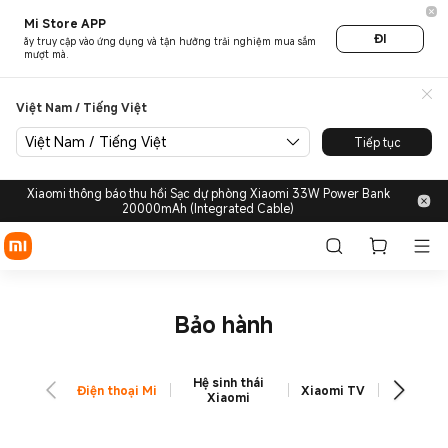
Hỗ trợ - Bảo hành | Xiaomi V
Mi Store APP
ĐI
ãy truy cập vào ứng dụng và tận hưởng trải nghiệm mua sắm
mượt mà.
Việt Nam / Tiếng Việt
Việt Nam / Tiếng Việt
Tiếp tục
Xiaomi thông báo thu hồi Sạc dự phòng Xiaomi 33W Power Bank
20000mAh (Integrated Cable)
Bảo hành
Hệ sinh thái
Điều hoà
Điện thoại Mi
Xiaomi TV
Xiaomi
khí Xi