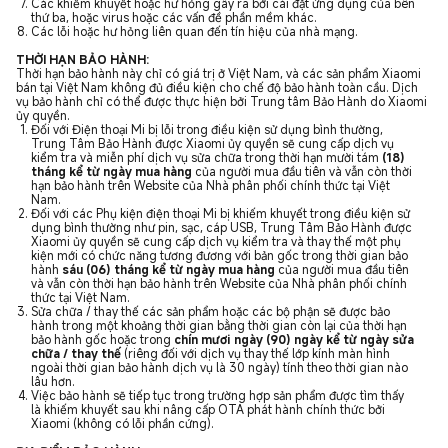
Các khiếm khuyết hoặc hư hỏng gây ra bởi cài đặt ứng dụng của bên
thứ ba, hoặc virus hoặc các vấn đề phần mềm khác.
Các lỗi hoặc hư hỏng liên quan đến tín hiệu của nhà mạng.
THỜI HẠN BẢO HÀNH:
Thời hạn bảo hành này chỉ có giá trị ở Việt Nam, và các sản phẩm Xiaomi
bán tại Việt Nam không đủ điều kiện cho chế độ bảo hành toàn cầu. Dịch
vụ bảo hành chỉ có thể được thực hiện bởi Trung tâm Bảo Hành do Xiaomi
ủy quyền.
Đối với Điện thoại Mi bị lỗi trong điều kiện sử dụng bình thường,
Trung Tâm Bảo Hành được Xiaomi ủy quyền sẽ cung cấp dịch vụ
kiểm tra và miễn phí dịch vụ sửa chữa trong thời hạn mười tám
(18)
tháng kể từ ngày mua hàng
của người mua đầu tiên và vẫn còn thời
hạn bảo hành trên Website của Nhà phân phối chính thức tại Việt
Nam.
Đối với các Phụ kiện điện thoại Mi bị khiếm khuyết trong điều kiện sử
dụng bình thường như pin, sạc, cáp USB, Trung Tâm Bảo Hành được
Xiaomi ủy quyền sẽ cung cấp dịch vụ kiểm tra và thay thế một phụ
kiện mới có chức năng tương đương với bản gốc trong thời gian bảo
hành
sáu (06) tháng kể từ ngày mua hàng
của người mua đầu tiên
và vẫn còn thời hạn bảo hành trên Website của Nhà phân phối chính
thức tại Việt Nam.
Sửa chữa / thay thế các sản phẩm hoặc các bộ phận sẽ được bảo
hành trong một khoảng thời gian bằng thời gian còn lại của thời hạn
bảo hành gốc hoặc trong
chín mươi ngày (90) ngày kể từ ngày sửa
chữa / thay thế
(riêng đối với dịch vụ thay thế lớp kính màn hình
ngoài thời gian bảo hành dịch vụ là 30 ngày) tính theo thời gian nào
lâu hơn.
Việc bảo hành sẽ tiếp tục trong trường hợp sản phẩm được tìm thấy
là khiếm khuyết sau khi nâng cấp OTA phát hành chính thức bởi
Xiaomi (không có lỗi phần cứng).