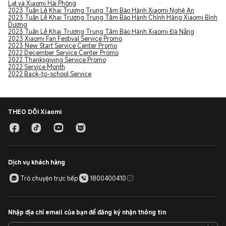
Lạt và Xiaomi Hải Phòng
2023 Tuần Lễ Khai Trương Trung Tâm Bảo Hành Xiaomi Nghệ An
2023 Tuần Lễ Khai Trương Trung Tâm Bảo Hành Chính Hãng Xiaomi Bình
Dương
2023 Tuần Lễ Khai Trương Trung Tâm Bảo Hành Xiaomi Đà Nẵng
2023 Xiaomi Fan Festival Service Promo
2023 New Start Service Center Promo
2022 December Service Center Promo
2022 Thanksgiving Service Promo
2022 Service Month
2022 Back-to-school Service
THEO DÕI Xiaomi
Dịch vụ khách hàng
Trò chuyện trực tiếp
1800400410
Nhập địa chỉ email của bạn để đăng ký nhận thông tin