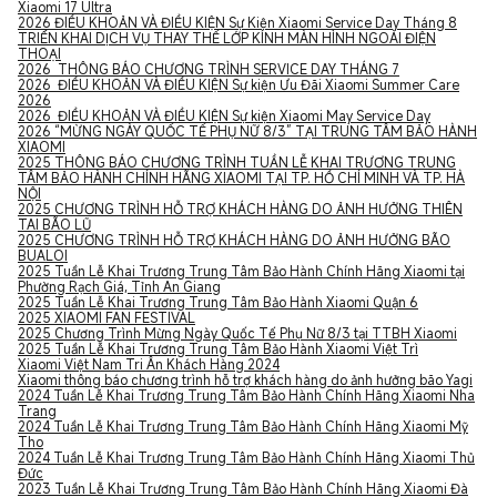
Xiaomi 17 Ultra
2026 ĐIỀU KHOẢN VÀ ĐIỀU KIỆN Sự Kiện Xiaomi Service Day Tháng 8
TRIỂN KHAI DỊCH VỤ THAY THẾ LỚP KÍNH MÀN HÌNH NGOÀI ĐIỆN
THOẠI
2026 THÔNG BÁO CHƯƠNG TRÌNH SERVICE DAY THÁNG 7
2026 ĐIỀU KHOẢN VÀ ĐIỀU KIỆN Sự kiện Ưu Đãi Xiaomi Summer Care
2026
2026 ĐIỀU KHOẢN VÀ ĐIỀU KIỆN Sự kiện Xiaomi May Service Day
2026 “MỪNG NGÀY QUỐC TẾ PHỤ NỮ 8/3” TẠI TRUNG TÂM BẢO HÀNH
XIAOMI
2025 THÔNG BÁO CHƯƠNG TRÌNH TUẦN LỄ KHAI TRƯƠNG TRUNG
TÂM BẢO HÀNH CHÍNH HÃNG XIAOMI TẠI TP. HỒ CHÍ MINH VÀ TP. HÀ
NỘI
2025 CHƯƠNG TRÌNH HỖ TRỢ KHÁCH HÀNG DO ẢNH HƯỞNG THIÊN
TAI BÃO LŨ
2025 CHƯƠNG TRÌNH HỖ TRỢ KHÁCH HÀNG DO ẢNH HƯỞNG BÃO
BUALOI
2025
Tuần Lễ Khai Trương Trung Tâm Bảo Hành Chính Hãng Xiaomi tại
Phường Rạch Giá, Tỉnh An Giang
2025 Tuần Lễ Khai Trương Trung Tâm Bảo Hành Xiaomi Quận 6
2025 XIAOMI FAN FESTIVAL
2025 Chương Trình Mừng Ngày Quốc Tế Phụ Nữ 8/3 tại TTBH Xiaomi
2025 Tuần Lễ Khai Trương Trung Tâm Bảo Hành Xiaomi Việt Trì
Xiaomi Việt Nam Tri Ân Khách Hàng 2024
Xiaomi thông báo chương trình hỗ trợ khách hàng do ảnh hưởng bão Yagi
2024 Tuần Lễ Khai Trương Trung Tâm Bảo Hành Chính Hãng Xiaomi Nha
Trang
2024 Tuần Lễ Khai Trương Trung Tâm Bảo Hành Chính Hãng Xiaomi Mỹ
Tho
2024 Tuần Lễ Khai Trương Trung Tâm Bảo Hành Chính Hãng Xiaomi Thủ
Đức
2023 Tuần Lễ Khai Trương Trung Tâm Bảo Hành Chính Hãng Xiaomi Đà