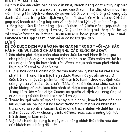
ĐỊA ĐIỂM BẢO HÀNH:
Để tìm kiếm địa điểm bảo hành gần nhất, khách hàng có thể truy cập vào
phần Hỗ trợ trên trang web chính thức của Xiaomi. Tại đây, chọn mục Tìm
kiếm Trung tâm Dịch vụ được ủy quyền bởi Xiaomi. Hệ thống sẽ cung cấp
danh sách các trung tâm dịch vụ gần nhất dựa trên vị trí của quý khách,
giúp quý khách dễ dàng tiếp cận và nhận hỗ trợ kỹ thuật chính hãng.
Trường hợp, Quý Khách hàng gặp khó khăn, có ý kiến đóng góp/khiếu nại
liên quan đến chất lượng dịch vụ, Quý khách hàng vui lòng liên hệ với
mi.com/vn/storequa
hotline:
1800400410
hoặc phản hồi qua
email:
service.vn@support.mi.com
để được hỗ trợ giải đáp.
LƯU Ý
ĐỂ CÓ ĐƯỢC DỊCH VỤ BẢO HÀNH XIAOMI TRONG THỜI HẠN BẢO
HÀNH, XIN VUI LÒNG CHUẨN BỊ NHƯ CÁC BƯỚC SAU ĐÂY.
Sản phẩm phải được phân phối chính thức tại Việt Nam thông qua
nhà phân phối được Xiaomi chỉ định chính thức. (Sản phẩm có thể tra
cứu được thông tin bảo hành trên Website của nhà phân phối chính
thức của Xiaomi tại Việt Nam).
Giữ lại hóa đơn tài chính gốc do cửa hàng/đại lý bán lẻ tại Việt Nam
phát hành.Trung Tâm Bảo Hành được Xiaomi ủy quyền sẽ xác định
điều kiện khi một sản phẩm là "Hết hạn Bảo hành" theo quy định của
công ty dựa vào các tiêu chuẩn được liệt kê ở trên. Sửa chữa các sản
phẩm không đủ điều kiện bảo hành sẽ được báo giá riêng biệt của
Trung tâm Bảo Hành được Xiaomi ủy quyền và dịch vụ tương ứng sẽ
được cung cấp khi thanh toán phí dịch vụ.
Trước khi gởi máy để bảo hành hay sửa dịch vụ, khách hàng nên sao
lưu dữ liệu và loại bỏ bất kỳ / hoặc thông tin bí mật và cá nhân bên
trong các sản phẩm. Xiaomi không chịu trách nhiệm về thiệt hại hay
mất mát của bất kỳ chương trình, dữ liệu, hoặc các phương tiện lưu
trữ di động đi kèm máy.
Việc bảo hành áp dụng từ ngày mua hàng chính thức trên hóa đơn
của khách mua hàng đầu tiên.