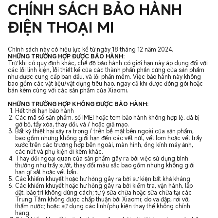
CHÍNH SÁCH BẢO HÀNH
ĐIỆN THOẠI MI
Chính sách này có hiệu lực kể từ ngày 18 tháng 12 năm 2024.
NHỮNG TRƯỜNG HỢP ĐƯỢC BẢO HÀNH:
Trừ khi có quy định khác, chế độ bảo hành có giới hạn này áp dụng đối với
các lỗi linh kiện, lỗi thiết kế của các thành phần phần cứng của sản phẩm
như được cung cấp ban đầu, và lỗi phần mềm. Việc bảo hành này không
bao gồm các vật liệu/vật dụng tiêu hao, ngay cả khi được đóng gói hoặc
bán kèm cùng với các sản phẩm của Xiaomi.
NHỮNG TRƯỜNG HỢP KHÔNG ĐƯỢC BẢO HÀNH:
Hết thời hạn bảo hành
Các mã số sản phẩm, số IMEI hoặc tem bảo hành không hợp lệ, đã bị
gỡ bỏ, tẩy xóa, thay đổi, và / hoặc giả mạo.
Bất kỳ thiệt hại xảy ra trong / trên bề mặt bên ngoài của sản phẩm,
bao gồm nhưng không giới hạn đến các vết nứt, vết lõm hoặc vết trầy
xước trên các trường hợp bên ngoài, màn hình, ống kính máy ảnh,
các nút và phụ kiện đi kèm khác.
Thay đổi ngoại quan của sản phẩm gây ra bởi việc sử dụng bình
thường như trầy xướt, thay đổi màu sắc bao gồm nhưng không giới
hạn gỉ sắt hoặc vết bẩn.
Các khiếm khuyết hoặc hư hỏng gây ra bởi sự kiện bất khả kháng
Các khiếm khuyết hoặc hư hỏng gây ra bởi kiểm tra, vận hành, lắp
đặt, bảo trì không đúng cách; tự ý sửa chữa hoặc sửa chữa tại các
Trung Tâm không được chấp thuận bởi Xiaomi; do va đập, rơi vỡ,
thấm nước; hoặc sử dụng các linh/phụ kiện thay thế không chính
hãng.