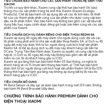
TIÊU CHUẨN BẢO HÀNH CHO CÁC SẢN PHẨM TRONG HỆ SINH THÁI
XIAOMI
Trừ khi có quy định khác, Xiaomi cung cấp thời hạn bảo hành 06 (sáu)
tháng cho các sản phẩm trong hệ sinh thái Xiaomi (Xiaomi Ecologic
Products). Chế độ bảo hành chỉ áp dụng đối với các lỗi linh kiện, lỗi thiết
kế của các thành phần phần cứng của sản phẩm như được cung cấp ban
đầu, và lỗi phần mềm. Việc bảo hành này không bao gồm các vật liệu/vật
dụng tiêu hao, ngay cả khi được đóng gói hoặc bán kèm cùng với các sản
phẩm của Xiaomi.
TIÊU CHUẨN DỊCH VỤ DÀNH RIÊNG CHO ĐIỆN THOẠI REDMI 5A
Xiaomi áp dụng 45 ngày đổi máy dành cho người dùng cuối, đối với các
lỗi phần cứng phát sinh từ nhà sản xuất điện thoại Redmi 5A. a) Dịch vụ 45
ngày đổi máy này được tính từ lúc người dùng cuối kích hoạt sản phẩm
Redmi 5A. b) Để áp dụng dịch vụ đổi máy này, khách hàng cần liên hệ
DCare, Trung Tâm Bảo Hành được Xiaomi ủy quyền, và cung cấp hóa đơn
hợp lệ. c) Dịch vụ 45 ngày đổi máy này không bao gồm vấn đề về phần
mềm và các lỗi do khách hàng gây ra (CID)
Xiaomi sẽ gia tăng thời hạn bảo hành thêm 03 (ba) tháng, có nghĩa là
khách hàng sẽ có 15 (mười lăm) tháng bảo hành. a) Thời hạn bảo hành
được tính từ lúc người dùng cuối kích hoạt sản phẩm Redmi 5A b) Ba (03)
tháng thời hạn bảo hành gia tăng này không áp dụng bất kỳ lỗi nào do
khách hàng gây ra (CID)
TIÊU CHUẨN BỔ SUNG
Mi Band Sensor và dây sạc sẽ được bảo hành trong một (01) năm; Không
bảo hành Mi Band Bracelet (dây đeo).
CHƯƠNG TRÌNH BẢO HÀNH PREMIUM DÀNH CHO
ĐIỆN THOẠI XIAOMI