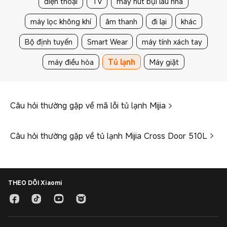
điện thoại
TV
máy hút bụi lau nhà
máy lọc không khí
âm thanh
đi lại
khác
Bộ định tuyến
Smart Wear
máy tính xách tay
máy điều hòa
Tủ lạnh
Máy giặt
Câu hỏi thường gặp về mã lỗi tủ lạnh Mijia
Câu hỏi thường gặp về tủ lạnh Mijia Cross Door 510L
THEO DÕI Xiaomi