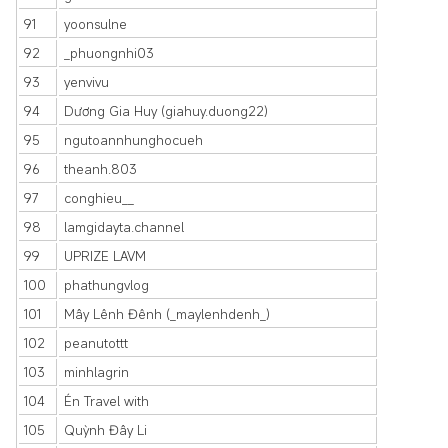
91
yoonsulne
92
_phuongnhi03
93
yenvivu
94
Dương Gia Huy (giahuy.duong22)
95
ngutoannhunghocueh
96
theanh.803
97
conghieu__
98
lamgidayta.channel
99
UPRIZE LAVM
100
phathungvlog
101
Mây Lênh Đênh (_maylenhdenh_)
102
peanutottt
103
minhlagrin
104
Én Travel with
105
Quỳnh Đây Li