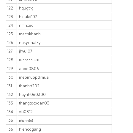
122
hqugtrg
123
hieulai107
124
nmn.tec
125
machkhanh
126
naky.nhatky
127
jhyu107
128
minhanh.0611
129
anbe0806
130
meomuopdimua
131
thanhtt202
132
huynh060300
133
thangtocxoan03
134
viti0812
135
phanh666
136
hiencogang