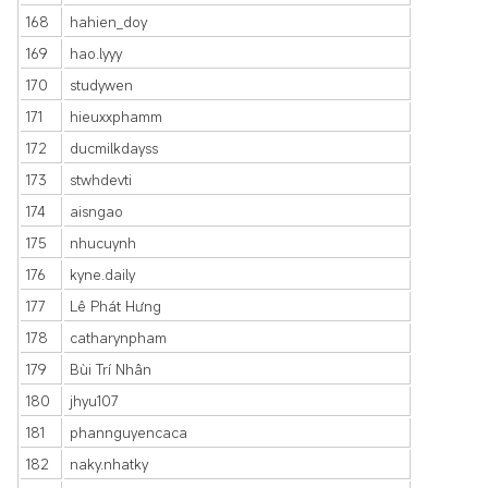
168
hahien_doy
169
hao.lyyy
170
studywen
171
hieuxxphamm
172
ducmilkdayss
173
stwhdevti
174
aisngao
175
nhucuynh
176
kyne.daily
177
Lê Phát Hưng
178
catharynpham
179
Bùi Trí Nhân
180
jhyu107
181
phannguyencaca
182
naky.nhatky