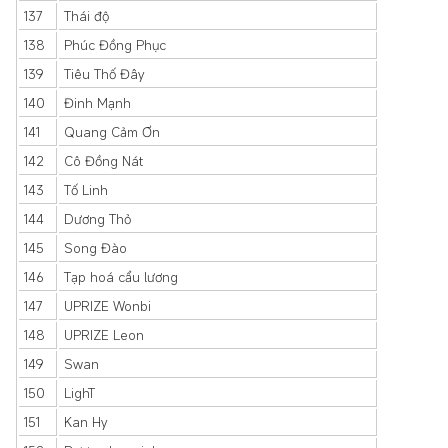
137
Thái độ
138
Phúc Đồng Phục
139
Tiêu Thố Đây
140
Đinh Mạnh
141
Quang Cảm Ơn
142
Cô Đồng Nát
143
Tố Linh
144
Dương Thỏ
145
Song Đào
146
Tạp hoá cẩu lương
147
UPRIZE Wonbi
148
UPRIZE Leon
149
Swan
150
LighT
151
Kan Hy