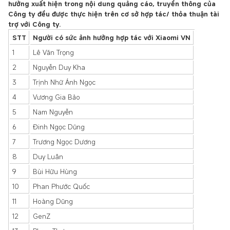
hưởng xuất hiện trong nội dung quảng cáo, truyền thông của
Công ty đều được thực hiện trên cơ sở hợp tác/ thỏa thuận tài
trợ với Công ty.
STT
Người có sức ảnh hưởng hợp tác với Xiaomi VN
1
Lê Văn Trọng
2
Nguyễn Duy Kha
3
Trịnh Nhữ Ánh Ngọc
4
Vương Gia Bảo
5
Nam Nguyễn
6
Đinh Ngọc Dũng
7
Trương Ngọc Dương
8
Duy Luân
9
Bùi Hữu Hùng
10
Phan Phước Quốc
11
Hoàng Dũng
12
GenZ