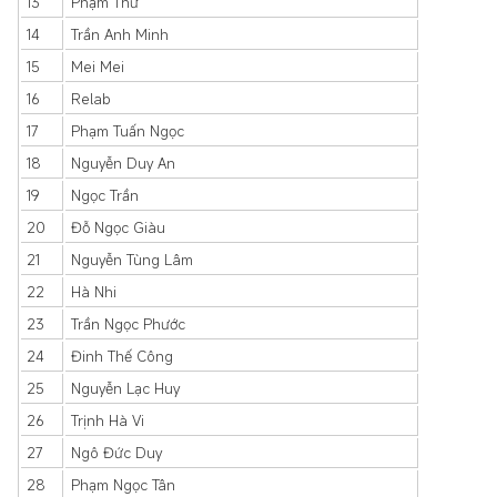
13
Phạm Thư
14
Trần Anh Minh
15
Mei Mei
16
Relab
17
Phạm Tuấn Ngọc
18
Nguyễn Duy An
19
Ngọc Trần
20
Đỗ Ngọc Giàu
21
Nguyễn Tùng Lâm
22
Hà Nhi
23
Trần Ngọc Phước
24
Đinh Thế Công
25
Nguyễn Lạc Huy
26
Trịnh Hà Vi
27
Ngô Đức Duy
28
Phạm Ngọc Tân