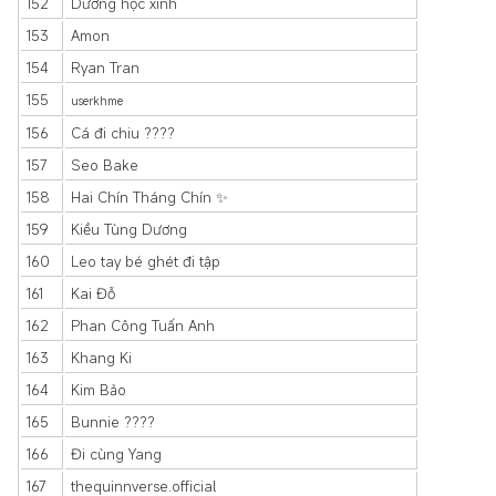
152
Dương học xinh
153
Amon
154
Ryan Tran
155
userkhme
156
Cá đi chiu ????
157
Seo Bake
158
Hai Chín Tháng Chín ✨
159
Kiều Tùng Dương
160
Leo tay bé ghét đi tập
161
Kai Đỗ
162
Phan Công Tuấn Anh
163
Khang Ki
164
Kim Bảo
165
Bunnie ????
166
Đi cùng Yang
167
thequinnverse.official