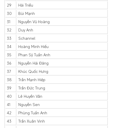
29
Hải Triều
30
Bùi Mạnh
31
Nguyễn Vũ Hoàng
32
Duy Anh
33
Schannel
34
Hoàng Minh Hiếu
35
Phan Sỹ Tuấn Anh
36
Nguyễn Hải Đăng
37
Khúc Quốc Hưng
38
Trần Mạnh Hiệp
39
Trần Đức Trung
40
Lê Huyền Vân
41
Nguyễn Sen
42
Phùng Tuấn Anh
43
Trần Xuân Vinh