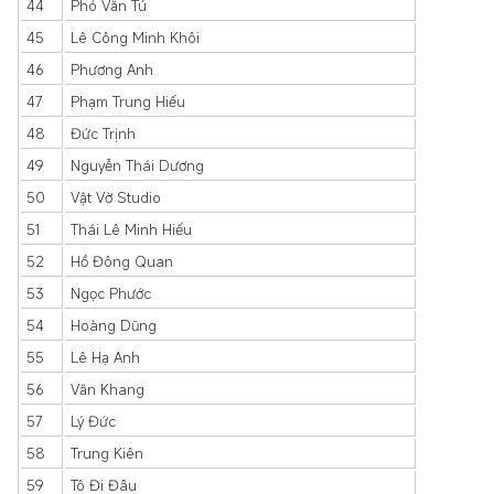
44
Phó Văn Tú
45
Lê Công Minh Khôi
46
Phương Anh
47
Phạm Trung Hiếu
48
Đức Trịnh
49
Nguyễn Thái Dương
50
Vật Vờ Studio
51
Thái Lê Minh Hiếu
52
Hồ Đông Quan
53
Ngọc Phước
54
Hoàng Dũng
55
Lê Hạ Anh
56
Văn Khang
57
Lý Đức
58
Trung Kiên
59
Tô Đi Đâu