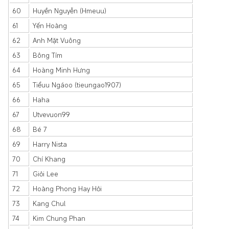
60
Huyền Nguyễn (Hmeuu)
61
Yến Hoàng
62
Anh Mặt Vuông
63
Bông Tím
64
Hoàng Minh Hưng
65
Tiểuu Ngáoo (tieungao1907)
66
Haha
67
Utvevuon99
68
Bé 7
69
Harry Nista
70
Chí Khang
71
Giỏi Lee
72
Hoàng Phong Hay Hỏi
73
Kang Chul
74
Kim Chung Phan