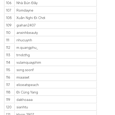
106
Nhà Bún Đây
107
Romdayne
108
Xuân Nghi Đi Chơi
109
giahan2407
110
anxinhbeauty
111
nhucuynh
112
m.quangphu_
113
trndcthg
114
vulamquayphim
115
song.soonf
116
miaaswt
117
elioeatspeach
118
Đi Cùng Yang
119
dakhoaaa
120
sianhtu
121
khoin.2907