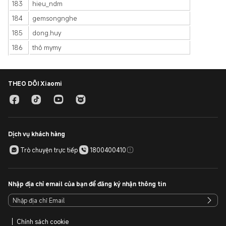
183
hieu_ndm
184
gemsongnghe
185
dong.huy
186
thỏ mymy
THEO DÕI Xiaomi
Dịch vụ khách hàng
Trò chuyện trực tiếp
1800400410
Nhập địa chỉ email của bạn để đăng ký nhận thông tin
Chính sách cookie