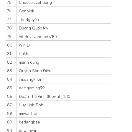
75
Chocotrucphuong
76
Gonpink
77
Tín Nguyễn
78
Dương Quốc Mỹ
79
Võ Huy (voheee0710)
80
Win Đi
81
Hukha
82
mạnh dũng
83
Quỳnh Sành Điệu
84
im.dangkhoi_
85
adc.gaming99
86
Đoàn Thế Vinh (thevinh_1510)
87
Huy Linh Tinh
88
miwan.tran
89
bedangbae
90
gowithvan