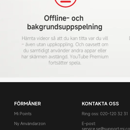
FÖRMÅNER
KONTAKTA OSS
Mi Points
Ring oss: 020-120 32 31
Ny Användarzon
E-post:
service.se@support.mi.c