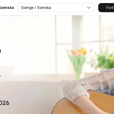
ificerande enheter
Sverige / Svenska
Fort
 Svenska