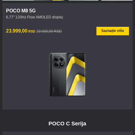
POCO M8 5G
6,77" 120Hz Flow AMOLED displej
Current Price RSD23999
Tržišna cena 29.999,00 RSD
23.999,00
Saznajte više
29.999,00 RSD
RSD
POCO C Serija