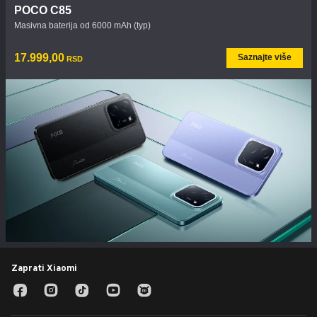
POCO C85
Masivna baterija od 6000 mAh (typ)
Current Price RSD17999
17.999,00
Saznajte više
RSD
Zaprati Xiaomi