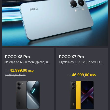
POCO X8 Pro
POCO X7 Pro
Baterija od 6500 mAh (tipično) uz
CrystalRes 1.5K 120Hz AMOLED
100W HyperCharge
displej
Current Price RSD41999
Tržišna cena 52.999,00 RSD
41.999,00
Od
RSD
Current Price RSD46999
46.999,00
52.999,00 RSD
Od
RSD