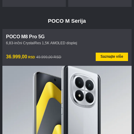
POCO M Serija
POCO M8 Pro 5G
6,83-inčni CrystalRes 1,5K AMOLED displej
Current Price RSD36999
Tržišna cena 49.999,00 RSD
36.999,00
Saznajte više
49.999,00 RSD
RSD