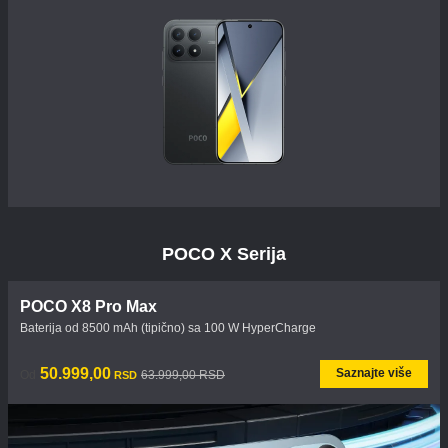
POCO X Serija
POCO X8 Pro Max
Baterija od 8500 mAh (tipično) sa 100 W HyperCharge
Current Price RSD50999
Tržišna cena 63.999,00 RSD
50.999,00
Saznajte više
Od
63.999,00 RSD
RSD