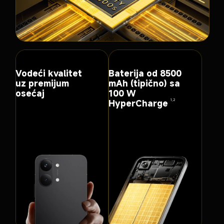
Vodeći kvalitet 
Baterija od 8500 
uz premijum 
mAh (tipično) sa 
osećaj
100 W 
HyperCharge
1,2