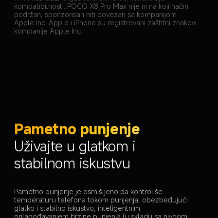
kompatibilnosti. POCO X8 Pro Max nije ni na koji način 
podržan, sponzorisan niti povezan sa kompanijom 
Apple Inc. Apple i iPhone su registrovani zaštitni znakovi 
kompanije Apple Inc.
Pametno punjenje
Uživajte u glatkom i 
stabilnom iskustvu
Pametno punjenje je osmišljeno da kontroliše 
temperaturu telefona tokom punjenja, obezbeđujući 
glatko i stabilno iskustvo, inteligentnim 
prilagođavanjem brzine punjenja (u skladu sa nivoom 