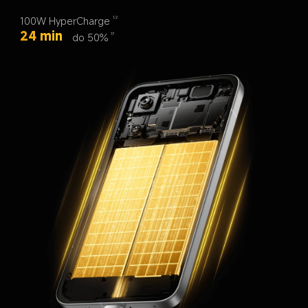
100W HyperCharge
1,2
24 min
do 50%
17