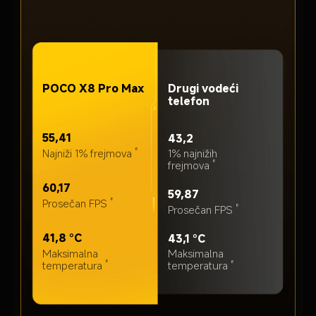
Originalni 
Interpolirani 
frejm A
frejm 1