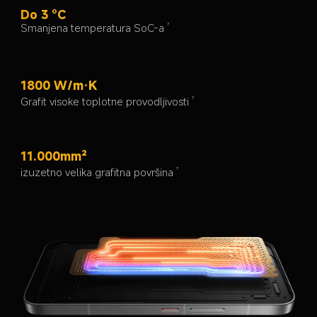
Do 3 °C
Smanjena temperatura SoC-a
7
1800 W/m·K
Grafit visoke toplotne provodljivosti
7
11.000mm²
izuzetno velika grafitna površina
7