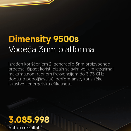
Dimensity 9500s
Vodeća 3nm platforma
Izrađen korišćenjem 2. generacije 3nm proizvodnog 
procesa, čipset koristi dizajn sa svim velikim jezgrima i 
maksimalnom radnom frekvencijom do 3,73 GHz, 
dodatno poboljšavajući performanse, korisničko 
iskustvo i energetsku efikasnost.
3.085.998
AnTuTu rezultat
5