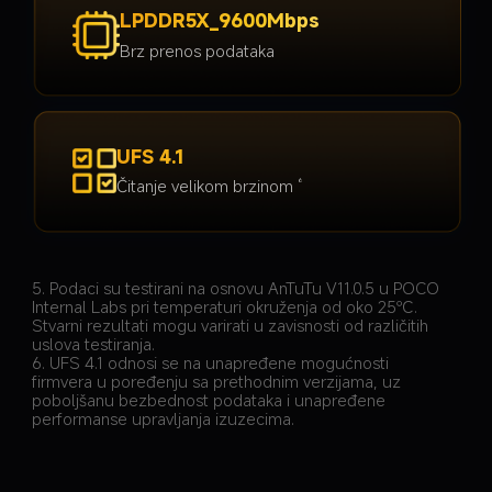
LPDDR5X_9600Mbps
Brz prenos podataka
UFS 4.1
Čitanje velikom brzinom
6
5. Podaci su testirani na osnovu AnTuTu V11.0.5 u POCO 
Internal Labs pri temperaturi okruženja od oko 25℃. 
Stvarni rezultati mogu varirati u zavisnosti od različitih 
uslova testiranja.
6. UFS 4.1 odnosi se na unapređene mogućnosti 
firmvera u poređenju sa prethodnim verzijama, uz 
poboljšanu bezbednost podataka i unapređene 
performanse upravljanja izuzecima.