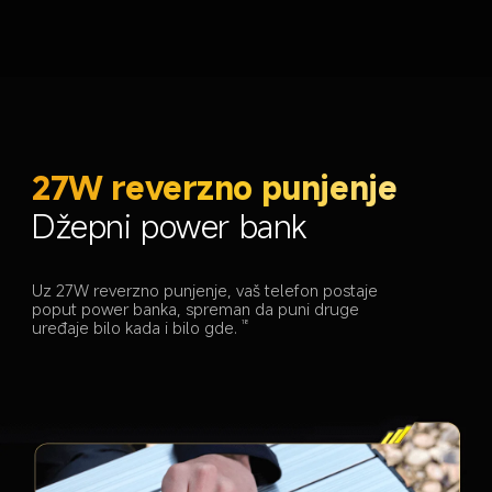
27W reverzno punjenje
Džepni power bank
Uz 27W reverzno punjenje, vaš telefon postaje 
poput power banka, spreman da puni druge 
uređaje bilo kada i bilo gde.
18