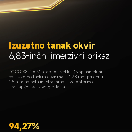
Izuzetno tanak okvir
6,83-inčni imerzivni prikaz
POCO X8 Pro Max donosi veliki i živopisan ekran 
sa izuzetno tankim okvirima — 1,78 mm pri dnu i 
1,5 mm na ostalim stranama — za potpuno 
uranjajuće iskustvo gledanja.
94,27%