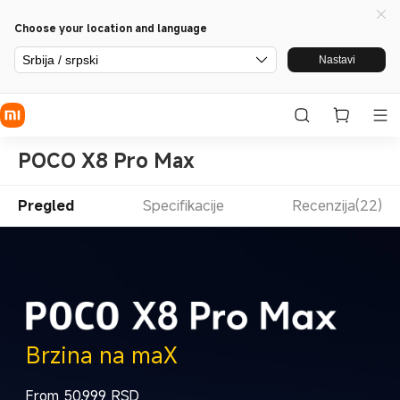
Choose your location and language
Srbija / srpski
Nastavi
POCO X8 Pro Max
Pregled
Specifikacije
Recenzija(22)
Brzina na maX
From
50.999
RSD