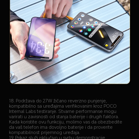
18. Podržava do 27W žičano reverzno punjenje, 
kompatibilno sa uređajima verifikovanim kroz POCO 
Internal Labs testiranje. Stvarne performanse mogu 
varirati u zavisnosti od stanja baterije i drugih faktora. 
Kada koristite ovu funkciju, molimo vas da obezbedite 
da vaš telefon ima dovoljno baterije i da proverite 
kompatibilnost prijemnog uređaja.
19. Prikaz služi isključivo u svrhu demonstracije 