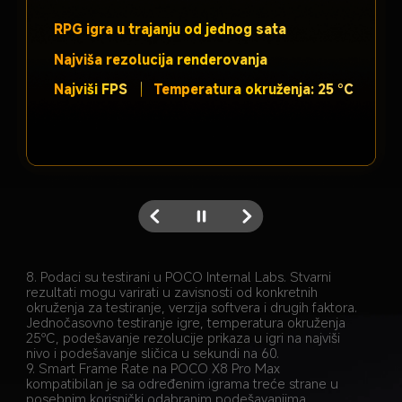
Interpolirani 
Originalni 
frejm 2
frejm B
8. Podaci su testirani u POCO Internal Labs. Stvarni 
rezultati mogu varirati u zavisnosti od konkretnih 
okruženja za testiranje, verzija softvera i drugih faktora. 
Jednočasovno testiranje igre, temperatura okruženja 
25℃, podešavanje rezolucije prikaza u igri na najviši 
nivo i podešavanje sličica u sekundi na 60.
9. Smart Frame Rate na POCO X8 Pro Max 
kompatibilan je sa određenim igrama treće strane u 
posebnim korisnički odabranim podešavanjima, 