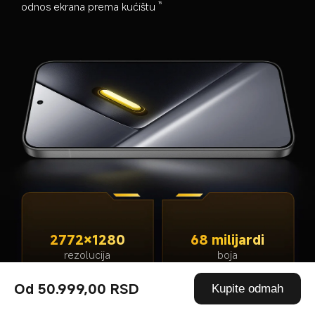
odnos ekrana prema kućištu
15
2772×1280
68 milijardi
rezolucija
boja
Od 50.999,00 RSD
Kupite odmah