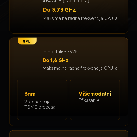
4+4 All Big Core design
Do 3,73 GHz
Maksimalna radna frekvencija CPU-a
GPU
Immortalis-G925
Do 1,6 GHz
Maksimalna radna frekvencija GPU-a
3nm
Višemodalni
Efikasan AI
2. generacija 
TSMC procesa