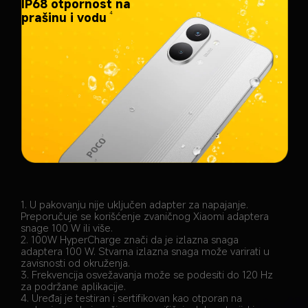
IP68 otpornost na 
prašinu i vodu
4
1. U pakovanju nije uključen adapter za napajanje. 
Preporučuje se korišćenje zvaničnog Xiaomi adaptera 
snage 100 W ili više.
2. 100W HyperCharge znači da je izlazna snaga 
adaptera 100 W. Stvarna izlazna snaga može varirati u 
zavisnosti od okruženja.
3. Frekvencija osvežavanja može se podesiti do 120 Hz 
za podržane aplikacije.
4. Uređaj je testiran i sertifikovan kao otporan na 