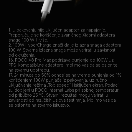
1. U pakovanju nije uključen adapter za napajanje. 
Preporučuje se korišćenje zvaničnog Xiaomi adaptera 
snage 100 W ili više.
2. 100W HyperCharge znači da je izlazna snaga adaptera 
100 W. Stvarna izlazna snaga može varirati u zavisnosti 
od okruženja.
16. POCO X8 Pro Max podržava punjenje do 100W uz 
PPS-kompatibilne adaptere, molimo vas da se oslonite 
na stvarnu upotrebu.
17. 24 minuta do 50% odnosi se na vreme punjenja od 1% 
korišćenjem 100W punjača iz pakovanja, uz ručno 
uključivanje režima „Top speed“ i isključen ekran. Podaci 
su dobijeni u POCO Internal Labs pri sobnoj temperaturi 
od približno 25 ℃. Stvarni rezultati mogu varirati u 
zavisnosti od različitih uslova testiranja. Molimo vas da 
se oslonite na stvarno iskustvo.