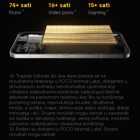
74+ sati
16+ sati
15+ sati
Pozivi
Video poziv
Gejming
15
15
15
14. Trajanje baterije do dva dana zasniva se na 
rezultatima testiranja u POCO Internal Labs, dobijenim u 
simuliranom scenariju sveobuhvatne upotrebe koji 
odražava svakodnevno korišćenje (uključujući tipične 
aktivnosti na pametnom telefonu kao što su korišćenje 
početnog ekrana, reprodukcija muzike, društvene 
mreže, e-pošta, mape, strimovanje video sadržaja, stanje 
mirovanja i dr.). Stvarni rezultati mogu varirati u zavisnosti 
od razlika u okruženju testiranja, verziji softvera, mrežnim 
uslovima i individualnim obrascima korišćenja.
15. Podaci su dobijeni iz POCO Internal Labs. Stvarni 
rezultati mogu varirati.