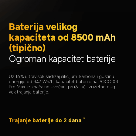
Baterija velikog 
kapaciteta od 8500 mAh 
(tipično)
Ogroman kapacitet baterije
Uz 16% ultravisok sadržaj silicijum-karbona i gustinu 
energije od 847 Wh/L, kapacitet baterije na POCO X8 
Pro Max je značajno uvećan, pružajući izuzetno dug 
vek trajanja baterije.
Trajanje baterije do 2 dana
14