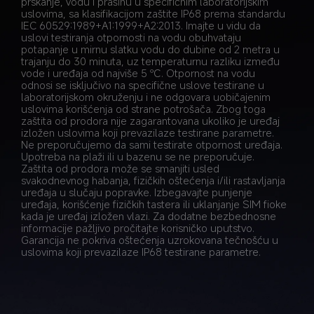
prskanje, vodu i prašinu u specifičnim laboratorijskim 
uslovima, sa klasifikacijom zaštite IP68 prema standardu 
IEC 60529:1989+A1:1999+A2:2013. Imajte u vidu da 
uslovi testiranja otpornosti na vodu obuhvataju 
potapanje u mirnu slatku vodu do dubine od 2 metra u 
trajanju do 30 minuta, uz temperaturnu razliku između 
vode i uređaja od najviše 5 ℃. Otpornost na vodu 
odnosi se isključivo na specifične uslove testirane u 
laboratorijskom okruženju i ne odgovara uobičajenim 
uslovima korišćenja od strane potrošača. Zbog toga 
zaštita od prodora nije zagarantovana ukoliko je uređaj 
izložen uslovima koji prevazilaze testirane parametre. 
Ne preporučujemo da sami testirate otpornost uređaja. 
Upotreba na plaži ili u bazenu se ne preporučuje. 
Zaštita od prodora može se smanjiti usled 
svakodnevnog habanja, fizičkih oštećenja i/ili rastavljanja 
uređaja u slučaju popravke. Izbegavajte punjenje 
uređaja, korišćenje fizičkih tastera ili uklanjanje SIM fioke 
kada je uređaj izložen vlazi. Za dodatne bezbednosne 
informacije pažljivo pročitajte korisničko uputstvo. 
Garancija ne pokriva oštećenja uzrokovana tečnošću u 
uslovima koji prevazilaze IP68 testirane parametre.