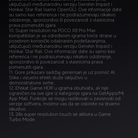
uključujući međunarodnu verziju Genshin Impact i 
Honkai: Star Rail (samo OpenGL). Ove informacije date 
su samo kao referenca i ne podrazumevaju nikakvo 
odobrenje, sponzorstvo ili povezanost s vlasnicima 
prava pomenutih igara.
10. Super resolution na POCO X8 Pro Max 
kompatibilan je sa određenim igrama treće strane u 
posebnim korisnički odabranim podešavanjima, 
uključujući međunarodnu verziju Genshin Impact i 
Honkai: Star Rail. Ove informacije date su samo kao 
referenca i ne podrazumevaju nikakvo odobrenje, 
sponzorstvo ili povezanost s vlasnicima prava 
pomenutih igara.
11. Gore prikazani sadržaj generisan je uz pomoć AI. 
Slike i vizuelni efekti služe isključivo u 
demonstrativne svrhe.
12. Efekat Game HDR u igrama obuhvata, ali nije 
ograničen na sve igre iz kategorije igara na GetApps/Mi 
App Mall. Funkcije se mogu razlikovati u zavisnosti od 
verzije softvera, molimo vas da se oslonite na stvarno 
iskustvo.
13. 24x super resolution touch se aktivira u Game 
Turbo Mode.