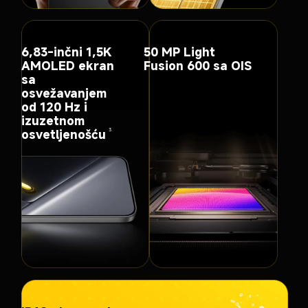
6,83-inčni 1,5K 
50 MP Light 
AMOLED ekran 
Fusion 600 sa OIS
sa 
osvežavanjem 
od 120 Hz i 
izuzetnom 
osvetljenošću
3