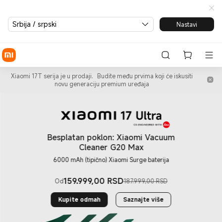
Xiaomi® Srbija | Kupite telef
Srbija / srpski
Nastavi
Xiaomi 17T serija je u prodaji.
Budite među prvima koji će iskusiti
novu generaciju premium uređaja
Besplatan poklon: Xiaomi Vacuum
Cleaner G20 Max
6000 mAh (tipično) Xiaomi Surge baterija
159.999,00
RSD
Od
187.999,00 RSD
Current Price RSD159999
Tržišna cena 187.999,00 RSD
Kupite odmah
Saznajte više