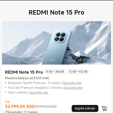
REDMI Note 15 Pro
REDMI Note 15 Pro
8 GB + 256 GB
12 GB + 512 GB
Masivna baterija od 6500 mAh
Besplatan Spotify Premium, 3 meseca
Saznajte više
YouTube Premium besplatno 2 meseca
Saznajte više
Više o poklonu
Saznajte više
Od
32.999,00
RSD
Current Price RSD32999
Tržišna cena 39.999,00 RSD
39.999,00 RSD
Kupite odmah
0% kamate / 12 meseci