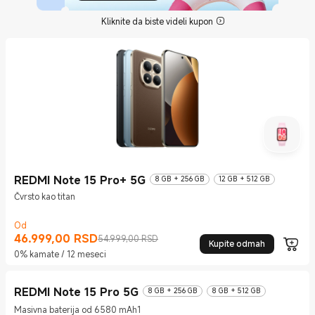
Kliknite da biste videli kupon
REDMI Note 15 Pro+ 5G
8 GB + 256 GB
12 GB + 512 GB
Čvrsto kao titan
Od
46.999,00
RSD
Current Price RSD46999
Tržišna cena 54.999,00 RSD
54.999,00 RSD
Kupite odmah
0% kamate / 12 meseci
REDMI Note 15 Pro 5G
8 GB + 256 GB
8 GB + 512 GB
Masivna baterija od 6580 mAh1