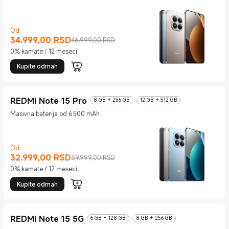
Od
34.999,00
RSD
Current Price RSD34999
Tržišna cena 46.999,00 RSD
46.999,00 RSD
0% kamate / 12 meseci
Kupite odmah
REDMI Note 15 Pro
8 GB + 256 GB
12 GB + 512 GB
Masivna baterija od 6500 mAh
Od
32.999,00
RSD
Current Price RSD32999
Tržišna cena 39.999,00 RSD
39.999,00 RSD
0% kamate / 12 meseci
Kupite odmah
REDMI Note 15 5G
6 GB + 128 GB
8 GB + 256 GB