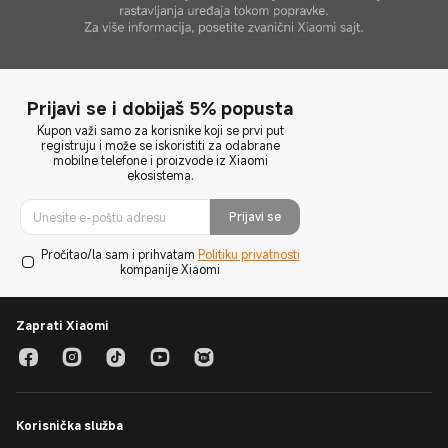
Prijavi se i dobijaš 5% popusta
Kupon važi samo za korisnike koji se prvi put
registruju i može se iskoristiti za odabrane
mobilne telefone i proizvode iz Xiaomi
ekosistema.
Prijavi se
Pročitao/la sam i prihvatam
Politiku privatnosti
kompanije Xiaomi
Zaprati Xiaomi
Korisnička služba