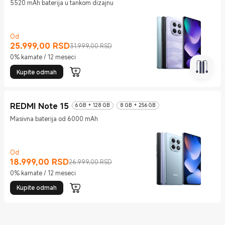
5520 mAh baterija u tankom dizajnu
Od
25.999,00
RSD
Current Price RSD25999
Tržišna cena 31.999,00 RSD
31.999,00 RSD
0% kamate / 12 meseci
Kupite odmah
REDMI Note 15
6 GB + 128 GB
8 GB + 256 GB
Masivna baterija od 6000 mAh
Od
18.999,00
RSD
Current Price RSD18999
Tržišna cena 26.999,00 RSD
26.999,00 RSD
0% kamate / 12 meseci
Kupite odmah