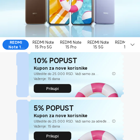
REDMI
REDMI Note
REDMI Note
REDMI Note
REDMI Note
Note 15
15 Pro 5G
15 Pro
15 5G
15
Pro+ 5G
10% POPUST
Kupon za nove korisnike
Uštedite do 25.000 RSD. Važi samo za
ekosistem proizvode
Važenje: 15 dana
Prikupi
5% POPUST
Kupon za nove korisnike
Uštedite do 25.000 RSD. Važi samo za određene
modele telefona, Tableti, Ne primenjuje se na
Važenje: 15 dana
POCO telefoni
Prikupi