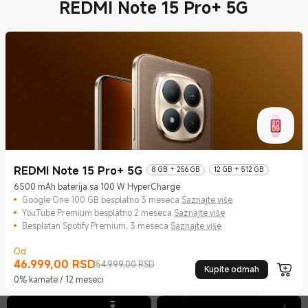
REDMI Note 15 Pro+ 5G
REDMI Note 15 Pro+ 5G
8 GB + 256 GB
12 GB + 512 GB
6500 mAh baterija sa 100 W HyperCharge
Google One 100 GB besplatno 3 meseca
Saznajte više
YouTube Premium besplatno 2 meseca
Saznajte više
Besplatan Spotify Premium, 3 meseca
Saznajte više
Od
46.999,00
RSD
Current Price RSD46999
Tržišna cena 54.999,00 RSD
54.999,00 RSD
Kupite odmah
0% kamate / 12 meseci