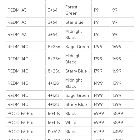
Forest
REDMI A3
3+64
119
99
Green
REDMI A3
3+64
Star Blue
119
99
Midnight
REDMI A3
3+64
119
99
Black
REDMI 14C
8+256
Sage Green
179.9
169.9
Midnight
REDMI 14C
8+256
179.9
169.9
Black
REDMI 14C
8+256
Starry Blue
179.9
169.9
Midnight
REDMI 14C
4+128
149.9
139.9
Black
REDMI 14C
4+128
Sage Green
149.9
139.9
REDMI 14C
4+128
Starry Blue
149.9
139.9
POCO F6 Pro
16+1TB
Black
699.9
589.9
POCO F6 Pro
16+1TB
White
699.9
589.9
POCO F6 Pro
12+512
Black
629.9
449.9