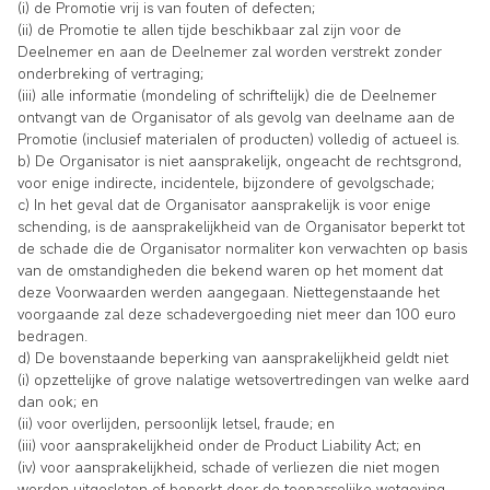
(i) de Promotie vrij is van fouten of defecten;
(ii) de Promotie te allen tijde beschikbaar zal zijn voor de
Deelnemer en aan de Deelnemer zal worden verstrekt zonder
onderbreking of vertraging;
(iii) alle informatie (mondeling of schriftelijk) die de Deelnemer
ontvangt van de Organisator of als gevolg van deelname aan de
Promotie (inclusief materialen of producten) volledig of actueel is.
b) De Organisator is niet aansprakelijk, ongeacht de rechtsgrond,
voor enige indirecte, incidentele, bijzondere of gevolgschade;
c) In het geval dat de Organisator aansprakelijk is voor enige
schending, is de aansprakelijkheid van de Organisator beperkt tot
de schade die de Organisator normaliter kon verwachten op basis
van de omstandigheden die bekend waren op het moment dat
deze Voorwaarden werden aangegaan. Niettegenstaande het
voorgaande zal deze schadevergoeding niet meer dan 100 euro
bedragen.
d) De bovenstaande beperking van aansprakelijkheid geldt niet
(i) opzettelijke of grove nalatige wetsovertredingen van welke aard
dan ook; en
(ii) voor overlijden, persoonlijk letsel, fraude; en
(iii) voor aansprakelijkheid onder de Product Liability Act; en
(iv) voor aansprakelijkheid, schade of verliezen die niet mogen
worden uitgesloten of beperkt door de toepasselijke wetgeving.