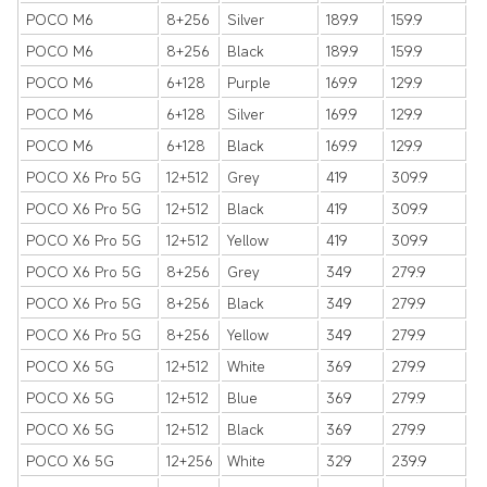
POCO M6
8+256
Silver
189.9
159.9
POCO M6
8+256
Black
189.9
159.9
POCO M6
6+128
Purple
169.9
129.9
POCO M6
6+128
Silver
169.9
129.9
POCO M6
6+128
Black
169.9
129.9
POCO X6 Pro 5G
12+512
Grey
419
309.9
POCO X6 Pro 5G
12+512
Black
419
309.9
POCO X6 Pro 5G
12+512
Yellow
419
309.9
POCO X6 Pro 5G
8+256
Grey
349
279.9
POCO X6 Pro 5G
8+256
Black
349
279.9
POCO X6 Pro 5G
8+256
Yellow
349
279.9
POCO X6 5G
12+512
White
369
279.9
POCO X6 5G
12+512
Blue
369
279.9
POCO X6 5G
12+512
Black
369
279.9
POCO X6 5G
12+256
White
329
239.9