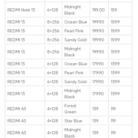
Midnight
REDMI Note 13
6+128
199.00
159
Black
REDMI 13
8+256
Ocean Blue
199.90
159.9
REDMI 13
8+256
Pearl Pink
199.90
159.9
REDMI 13
8+256
Sandy Gold
199.90
159.9
Midnight
REDMI 13
8+256
199.90
159.9
Black
REDMI 13
6+128
Ocean Blue
179.90
139.9
REDMI 13
6+128
Pearl Pink
179.90
139.9
REDMI 13
6+128
Sandy Gold
179.90
139.9
Midnight
REDMI 13
6+128
179.90
139.9
Black
Forest
REDMI A3
4+128
139
119
Green
REDMI A3
4+128
Star Blue
139
119
Midnight
REDMI A3
4+128
139
119
Black