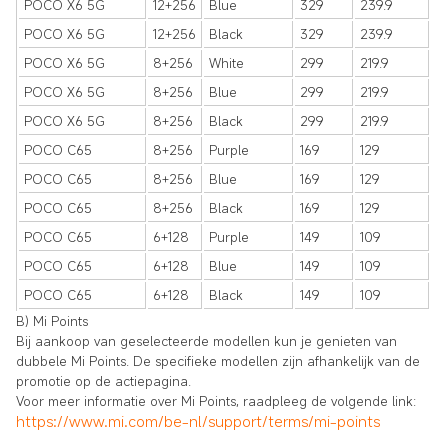
POCO X6 5G
12+256
Blue
329
239.9
POCO X6 5G
12+256
Black
329
239.9
POCO X6 5G
8+256
White
299
219.9
POCO X6 5G
8+256
Blue
299
219.9
POCO X6 5G
8+256
Black
299
219.9
POCO C65
8+256
Purple
169
129
POCO C65
8+256
Blue
169
129
POCO C65
8+256
Black
169
129
POCO C65
6+128
Purple
149
109
POCO C65
6+128
Blue
149
109
POCO C65
6+128
Black
149
109
B) Mi Points
Bij aankoop van geselecteerde modellen kun je genieten van
dubbele Mi Points. De specifieke modellen zijn afhankelijk van de
promotie op de actiepagina.
Voor meer informatie over Mi Points, raadpleeg de volgende link:
https://www.mi.com/be-nl/support/terms/mi-points