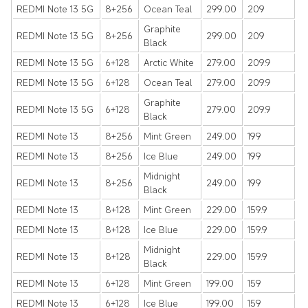
REDMI Note 13 5G
8+256
Ocean Teal
299.00
209
Graphite
REDMI Note 13 5G
8+256
299.00
209
Black
REDMI Note 13 5G
6+128
Arctic White
279.00
209.9
REDMI Note 13 5G
6+128
Ocean Teal
279.00
209.9
Graphite
REDMI Note 13 5G
6+128
279.00
209.9
Black
REDMI Note 13
8+256
Mint Green
249.00
199
REDMI Note 13
8+256
Ice Blue
249.00
199
Midnight
REDMI Note 13
8+256
249.00
199
Black
REDMI Note 13
8+128
Mint Green
229.00
159.9
REDMI Note 13
8+128
Ice Blue
229.00
159.9
Midnight
REDMI Note 13
8+128
229.00
159.9
Black
REDMI Note 13
6+128
Mint Green
199.00
159
REDMI Note 13
6+128
Ice Blue
199.00
159