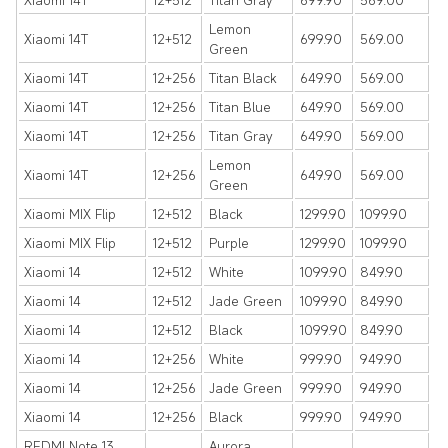
Xiaomi 14T
12+512
Titan Gray
699.90
569.00
Lemon
Xiaomi 14T
12+512
699.90
569.00
Green
Xiaomi 14T
12+256
Titan Black
649.90
569.00
Xiaomi 14T
12+256
Titan Blue
649.90
569.00
Xiaomi 14T
12+256
Titan Gray
649.90
569.00
Lemon
Xiaomi 14T
12+256
649.90
569.00
Green
Xiaomi MIX Flip
12+512
Black
1299.90
1099.90
Xiaomi MIX Flip
12+512
Purple
1299.90
1099.90
Xiaomi 14
12+512
White
1099.90
849.90
Xiaomi 14
12+512
Jade Green
1099.90
849.90
Xiaomi 14
12+512
Black
1099.90
849.90
Xiaomi 14
12+256
White
999.90
949.90
Xiaomi 14
12+256
Jade Green
999.90
949.90
Xiaomi 14
12+256
Black
999.90
949.90
REDMI Note 13
Aurora