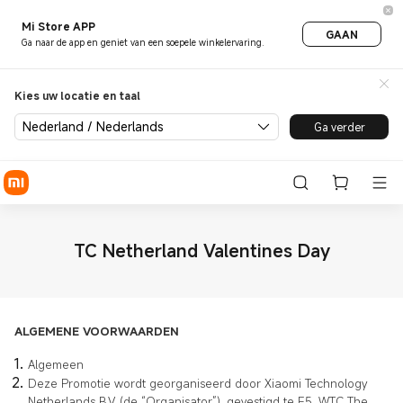
Mi Store APP
GAAN
Ga naar de app en geniet van een soepele winkelervaring.
Kies uw locatie en taal
Nederland / Nederlands
Ga verder
TC Netherland Valentines Day
ALGEMENE VOORWAARDEN
Algemeen
Deze Promotie wordt georganiseerd door Xiaomi Technology
Netherlands B.V. (de “Organisator”), gevestigd te E5, WTC The