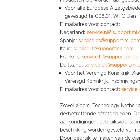
Voor alle Europese Afzetgebiede
gevestigd te C08.01, WTC Den H
E-mailadres voor contact:
Nederland:
service.nl@support.mi
Spanje:
service.es@support.mi.co
Italië:
service.it@supoort.mi.com
Frankrijk:
service.fr@support.mi.c
Duitsland:
service.de@support.mi.
Voor het Verenigd Koninkrijk: X
Verenigd Koninkrijk, inschrijving
E-mailadres voor contact:
service
Zowel Xiaomi Technology Netherlan
desbetreffende afzetgebieden. De j
aankondigingen, gebruiksvoorschr
beschikking worden gesteld vorme
Door gebruik te maken van de die