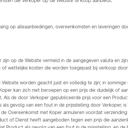
ensten die Verkoper op de Website te koop aanbiedt.
sing op alleaanbiedingen, overeenkomsten en leveringen doo
 zijn op de Website vermeld in de aangegeven valuta en zijn i
of wettelijke kosten die worden toegepast bij verkoop door V
e Website worden geacht juist en volledig te zijn; in sommige
Koper kan zich niet beroepen op een prijs die duidelijk of aa
. Als de door Verkoper gepubliceerde prijs voor een Product du
als gevolg van een fout in de prijsstelling door Verkoper, is
r de Overeenkomst met Koper annuleren voordat verzending e
duct of Dienst heeft aangeboden tegen een prijs die aanzienli
t Product als gevolg van een fout in de prijsstelling, en de 