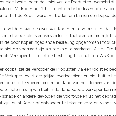
dige bestellingen de limiet van de Producten overschrijdt
nuleren. Verkoper heeft het recht om te beslissen of de acc
en en of het de Koper wordt verboden om binnen een bepaald
om te voldoen aan de eisen van Koper en te voorkomen dat d
chnische obstakels en verschillende factoren die moeilijk te 
 in de door Koper ingediende bestelling opgenomen Producte
e niet op voorraad zijn als zodanig te markeren. Als de Prod
r als Verkoper het recht de bestelling te annuleren. Als Kop
r koopt, zal de Verkoper de Producten via een logistiek bed
e Verkoper levert dergelijke leveringsdiensten niet buiten h
n adres in te voeren binnen het land van het domein van de 
p te halen als hij van buiten dat land koopt. Verkoper kan n
schade of andere gevolgen die voortvloeien uit het gedrag
st zijn, dient Koper of ontvanger te tekenen voor ontvangst