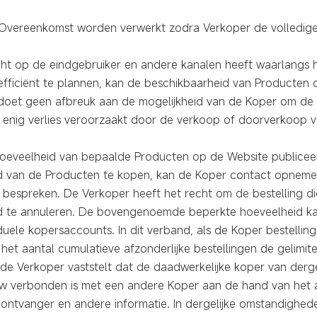
e Overeenkomst worden verwerkt zodra Verkoper de volledige
icht op de eindgebruiker en andere kanalen heeft waarlangs
efficiënt te plannen, kan de beschikbaarheid van Producten
 doet geen afbreuk aan de mogelijkheid van de Koper om de
en enig verlies veroorzaakt door de verkoop of doorverkoop
oeveelheid van bepaalde Producten op de Website publiceert
d van de Producten te kopen, kan de Koper contact opnem
 bespreken. De Verkoper heeft het recht om de bestelling d
 te annuleren. De bovengenoemde beperkte hoeveelheid kan
duele kopersaccounts. In dit verband, als de Koper bestellin
het aantal cumulatieve afzonderlijke bestellingen de gelimi
e Verkoper vaststelt dat de daadwerkelijke koper van dergel
w verbonden is met een andere Koper aan de hand van het a
ontvanger en andere informatie. In dergelijke omstandighede