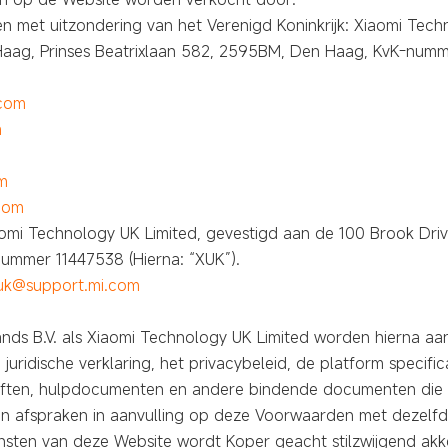
n met uitzondering van het Verenigd Koninkrijk: Xiaomi Techn
aag, Prinses Beatrixlaan 582, 2595BM, Den Haag, KvK-numme
.com
m
om
com
iaomi Technology UK Limited, gevestigd aan de 100 Brook Dri
snummer 11447538 (Hierna: “XUK”).
.uk@support.mi.com
ds B.V. als Xiaomi Technology UK Limited worden hierna aa
uridische verklaring, het privacybeleid, de platform specific
iften, hulpdocumenten en andere bindende documenten die 
n afspraken in aanvulling op deze Voorwaarden met dezelfd
nsten van deze Website wordt Koper geacht stilzwijgend akk