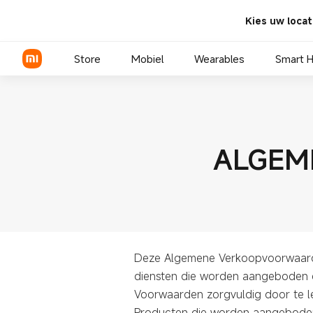
Kies uw locat
Store
Mobiel
Wearables
Smart 
Xiaomi Series
ALGEM
REDMI Series
POCO telefoons
Deze Algemene Verkoopvoorwaarden
diensten die worden aangeboden
Voorwaarden zorgvuldig door te le
Producten die worden aangeboden