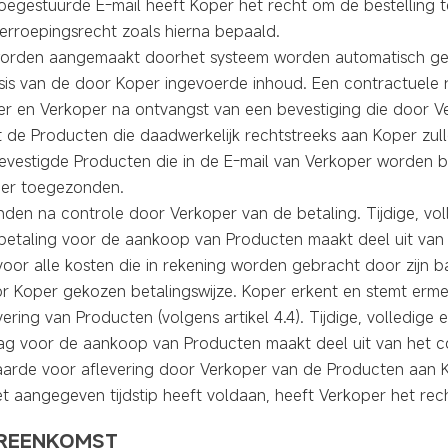
oegestuurde E-mail heeft Koper het recht om de bestelling
erroepingsrecht zoals hierna bepaald.
 worden aangemaakt doorhet systeem worden automatisch g
s van de door Koper ingevoerde inhoud. Een contractuele r
er en Verkoper na ontvangst van een bevestiging die door V
 de Producten die daadwerkelijk rechtstreeks aan Koper zulle
e bevestigde Producten die in de E-mail van Verkoper worden 
er toegezonden.
den na controle door Verkoper van de betaling. Tijdige, vol
betaling voor de aankoop van Producten maakt deel uit van 
 voor alle kosten die in rekening worden gebracht door zijn 
r Koper gekozen betalingswijze. Koper erkent en stemt erme
ering van Producten (volgens artikel 4.4). Tijdige, volledige
ag voor de aankoop van Producten maakt deel uit van het 
arde voor aflevering door Verkoper van de Producten aan Ko
het aangegeven tijdstip heeft voldaan, heeft Verkoper het rec
EREENKOMST