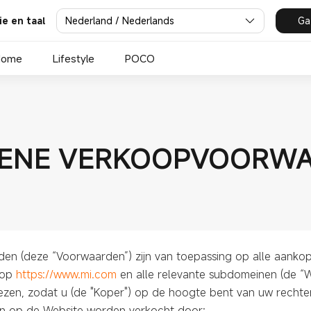
Nederland / Nederlands
Ga
ie en taal
Home
Lifestyle
POCO
ENE VERKOOPVOORW
 (deze “Voorwaarden”) zijn van toepassing op alle aankop
 op
https://www.mi.com
en alle relevante subdomeinen (de “W
zen, zodat u (de "Koper") op de hoogte bent van uw rechten
 op de Website worden verkocht door: