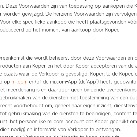
. Deze Voorwaarden zijn van toepassing op aankopen die Ko
er worden gewijzigd. De herziene Voorwaarden zijn vervolge
. Voor elke specifieke aankoop die heeft plaatsgevonden vóór
epubliceerd op het moment van aankoop door Koper.
reenkomst die wordt beheerst door deze Voorwaarden en die
roducten aan Koper en het door Koper accepteren van de a
plaats waar de Verkoper is gevestigd. Koper: U, de Koper, ee
erd op
mi.com
en/of de mi.com-App (de"App") heeft gedownloa
 niet meerderjarig is en daardoor geen bindende overeenko
gebruikmaken van de diensten met toestemming van een oude
 recht voorbehoudt om, geheel naar eigen inzicht, dienstenv
tot gebruikmaking van de diensten te beëindigen, content te
ount: het persoonlijke mi.com-account dat Koper gebruikt om
dien nodig) en informatie van Verkoper te ontvangen.