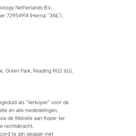
ology Netherlands B.V.,
r 72954914 (Hierna: “XNL”).
ve, Green Park, Reading RG2 6UJ,
ngeduid als “Verkoper” voor de
atie en alle mededelingen,
via de Website aan Koper ter
e rechtskracht.
oord te zijn gegaan met