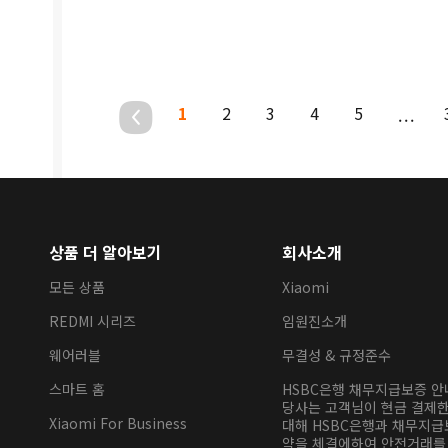
1
2
3
4
5
...
상품 더 알아보기
회사소개
모든 상품
Xiaomi
REDMI 시리즈
임원진소개
웨어러블
무결성 & 규정준수
스마트 홈
HSBC은행 채무지급보증 
당사는 고객님이 현금 결제
Xiaomi For Business
대해 HSBC은행과 채무지급
약을 체결에하여 안전거래를