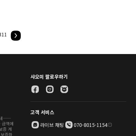
311
샤오미 팔로우하기
고객 서비스
안내——
한 금액에
라이브 채팅
070-8015-1154
보증 계
 보증하