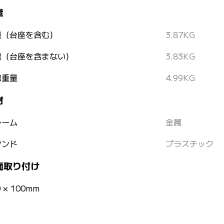
量
量（台座を含む）
3.87KG
量（台座を含まない）
3.83KG
包重量
4.99KG
材
レーム
金属
タンド
プラスチック
面取り付け
0 × 100mm