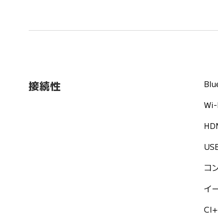
Blu
接続性
Wi-
HD
USB
コ
イ
CI