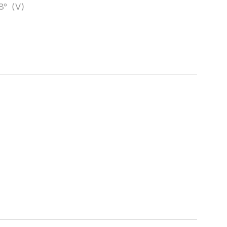
78°（V）