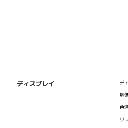
デ
ディスプレイ
解
色
リ