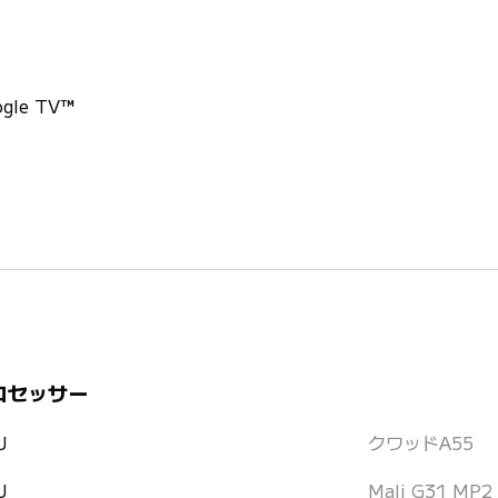
ogle TV™
ロセッサー
U
クワッドA55
U
Mali G31 MP2