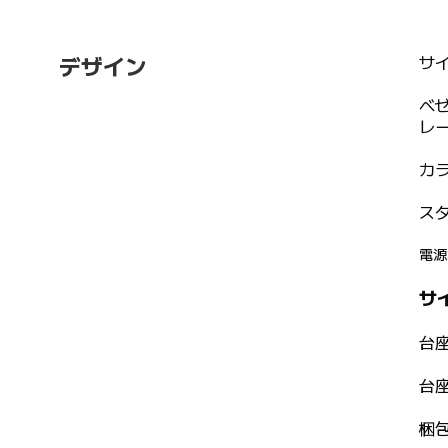
サ
デザイン
ベ
レ
カ
ス
電源
サ
台座
台座
梱包