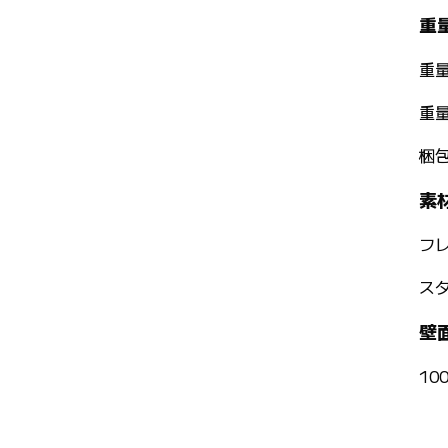
重
重
重
梱
素
フ
ス
壁
10