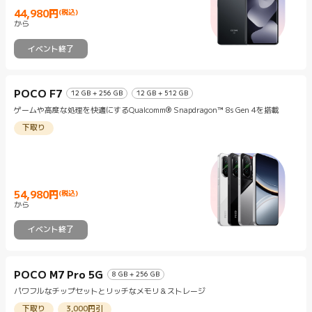
44,980
円
(税込)
Current Price 円44980
から
イベント終了
POCO F7
12 GB + 256 GB
12 GB + 512 GB
ゲームや高度な処理を快適にするQualcomm® Snapdragon™ 8s Gen 4を搭載
下取り
54,980
円
(税込)
Current Price 円54980
から
イベント終了
POCO M7 Pro 5G
8 GB + 256 GB
パワフルなチップセットとリッチなメモリ＆ストレージ
下取り
3,000円引