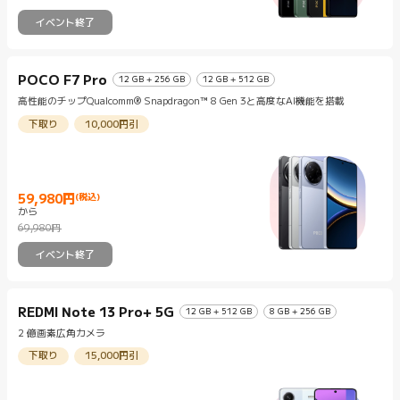
イベント終了
POCO F7 Pro
12 GB + 256 GB
12 GB + 512 GB
高性能のチップQualcomm® Snapdragon™ 8 Gen 3と高度なAI機能を搭載
下取り
10,000円引
59,980
円
(税込)
から
Current Price 円59980
マーケティング価格 69,980円
69,980円
イベント終了
REDMI Note 13 Pro+ 5G
12 GB + 512 GB
8 GB + 256 GB
2 億画素広角カメラ
下取り
15,000円引