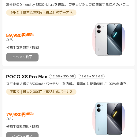
高性能のDimensity 8500-Ultraを搭載。 フラッグシップに匹敵するほどのパフォ
ーマンス。
下取り | 最大2,000円（税込）のボーナス
59,980
円
(税込)
Current Price 円59980
から
分割手数料無料/18回
イベント終了
POCO X8 Pro Max
12 GB + 256 GB
12 GB + 512 GB
スマホ最大級の8500mAhバッテリーを内蔵。 驚異的な駆動時間に100W急速充電
も対応。
下取り | 最大2,000円（税込）のボーナス
79,980
円
(税込)
Current Price 円79980
から
分割手数料無料/18回
イベント終了