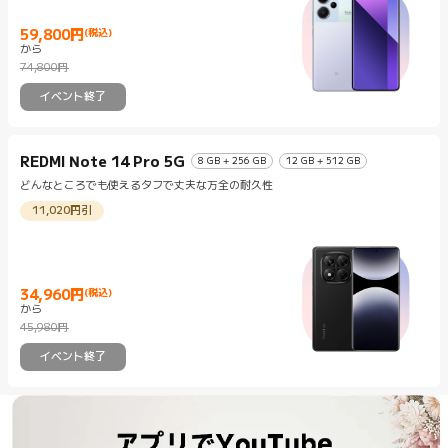
59,800
円
(税込)
から
Current Price 円59800
マーケティング価格 74,800円
74,800円
イベント終了
REDMI Note 14 Pro 5G
8 GB + 256 GB
12 GB + 512 GB
どんなところでも使えるタフで丈夫な万全の耐久性
11,020円引
34,960
円
(税込)
から
Current Price 円34960
マーケティング価格 45,980円
45,980円
イベント終了