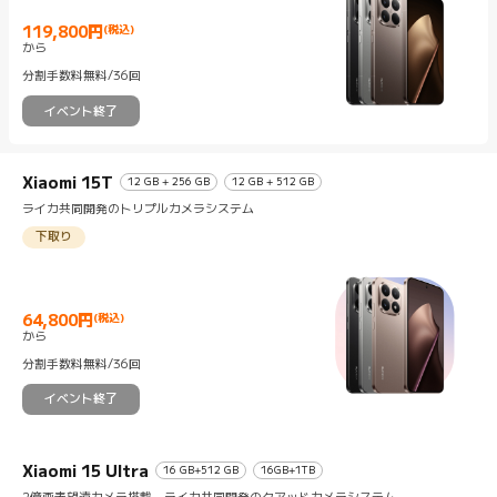
119,800
円
(税込)
Current Price 円119800
から
分割手数料無料/36回
イベント終了
Xiaomi 15T
12 GB + 256 GB
12 GB + 512 GB
ライカ共同開発のトリプルカメラシステム
下取り
64,800
円
(税込)
Current Price 円64800
から
分割手数料無料/36回
イベント終了
Xiaomi 15 Ultra
16 GB+512 GB
16GB+1TB
2億画素望遠カメラ搭載、ライカ共同開発のクアッドカメラシステム