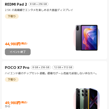
REDMI Pad 2
8 GB + 256 GB
2.5K の高精細でエンタメを楽しめる大画面ディスプレイ
下取り
44,980
円
(税込)
Current Price 円44980
イベント終了
POCO X7 Pro
8 GB + 256 GB
12 GB + 512 GB
ハイエンド級のチップセット搭載。価格もゲーム性能も妥協しないあなたへ。
下取り
49,980
円
(税込)
Current Price 円49980
から