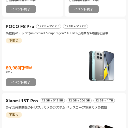
分割手数料無料/36回
分割手数料無料/36回
イベント終了
イベント終了
POCO F8 Pro
12 GB + 256 GB
12 GB + 512 GB
高性能のチップQualcomm® Snapdragon™ 8 Eliteと高度なAI機能を搭載
下取り
89,980
円
(税込)
Current Price 円89980
から
イベント終了
Xiaomi 15T Pro
12 GB + 512 GB
12 GB + 256 GB
12 GB + 1 TB
ライカ共同開発のトリプルカメラシステム ペリスコープ望遠カメラ搭載
下取り