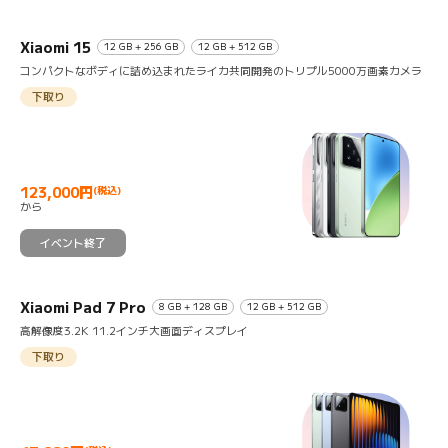
Xiaomi 15
12 GB + 256 GB
12 GB + 512 GB
コンパクトなボディに詰め込まれたライカ共同開発のトリプル5000万画素カメラ
下取り
123,000
円
(税込)
Current Price 円123000
から
イベント終了
Xiaomi Pad 7 Pro
8 GB + 128 GB
12 GB + 512 GB
高解像度3.2K 11.2インチ大画面ディスプレイ
下取り