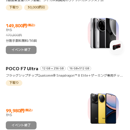
下取り
30,000円引
149,800
円
(税込)
から
Current Price 円149800
マーケティング価格 179,800円
179,800円
分割手数料無料/36回
イベント終了
POCO F7 Ultra
12 GB + 256 GB
16 GB+512 GB
フラッグシップチップQualcomm® Snapdragon™ 8 Elite＋ゲーミング専用チップ
搭載
下取り
99,980
円
(税込)
Current Price 円99980
から
イベント終了