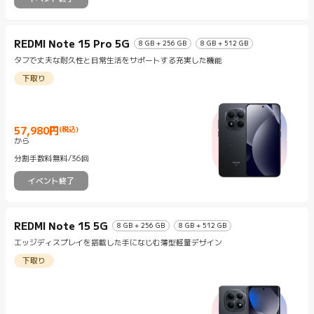
REDMI Note 15 Pro 5G
8 GB + 256 GB
8 GB + 512 GB
タフで丈夫な耐久性と日常生活をサポートする充実した機能
下取り
57,980
円
(税込)
Current Price 円57980
から
分割手数料無料/36回
イベント終了
REDMI Note 15 5G
8 GB + 256 GB
8 GB + 512 GB
エッジディスプレイを搭載した手になじむ薄型軽量デザイン
下取り