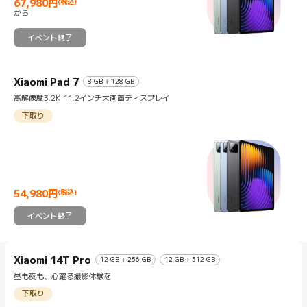
67,980
円
(税込)
Current Price 円67980
から
イベント終了
Xiaomi Pad 7
8 GB + 128 GB
高解像度3.2K 11.2インチ大画面ディスプレイ
下取り
54,980
円
(税込)
Current Price 円54980
イベント終了
Xiaomi 14T Pro
12 GB + 256 GB
12 GB + 512 GB
昼も夜も、心躍る撮影体験を
下取り