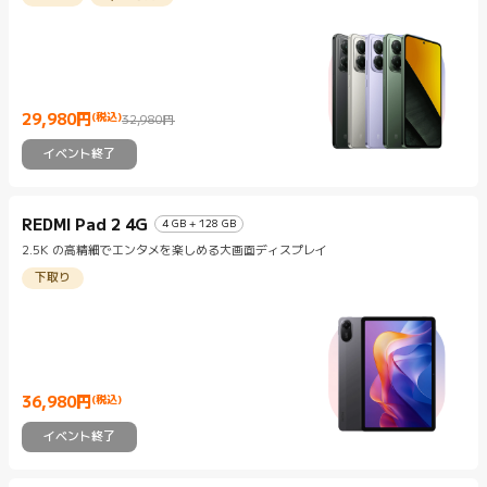
29,980
円
(税込)
32,980円
Current Price 円29980
マーケティング価格 32,980円
イベント終了
REDMI Pad 2 4G
4 GB + 128 GB
2.5K の高精細でエンタメを楽しめる大画面ディスプレイ
下取り
36,980
円
(税込)
Current Price 円36980
イベント終了