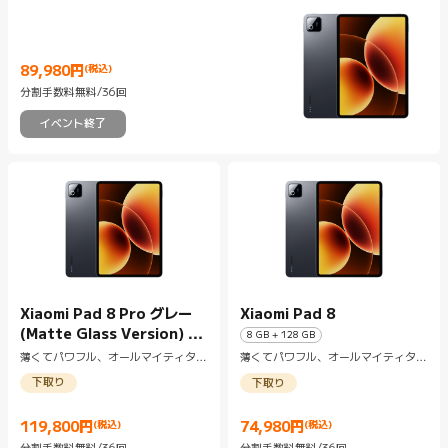
89,980
円
(税込)
Current Price 円89980
分割手数料無料/36回
イベント終了
Xiaomi Pad 8 Pro グレー
Xiaomi Pad 8
(Matte Glass Version) 12
8 GB + 128 GB
GB + 512 GB
薄くてパワフル、オールマイティタブ
薄くてパワフル、オールマイティタブ
レット
レット
下取り
下取り
119,800
円
(税込)
74,980
円
(税込)
Current Price 円119800
Current Price 円74980