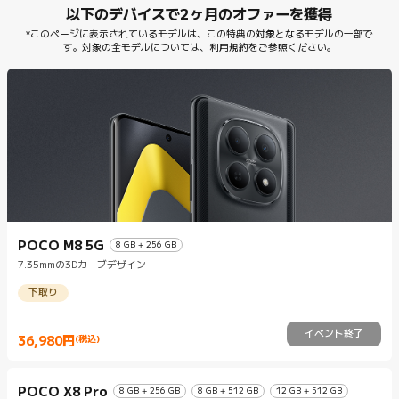
以下のデバイスで2ヶ月のオファーを獲得
*このページに表示されているモデルは、この特典の対象となるモデルの一部で
す。対象の全モデルについては、利用規約をご参照ください。
POCO M8 5G
8 GB + 256 GB
7.35mmの3Dカーブデザイン
下取り
イベント終了
36,980
円
(税込)
Current Price 円36980
POCO X8 Pro
8 GB + 256 GB
8 GB + 512 GB
12 GB + 512 GB