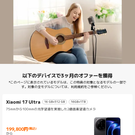
以下のデバイスで3ヶ月のオファーを獲得
*このページに表示されているモデルは、この特典の対象となるモデルの一部で
す。対象の全モデルについては、利用規約をご参照ください。
Xiaomi 17 Ultra
16 GB+512 GB
16GB+1TB
75mmから100mmの光学望遠を実現した2億画素望遠カメラ
199,800
円
(税込)
Current Price 円199800
から