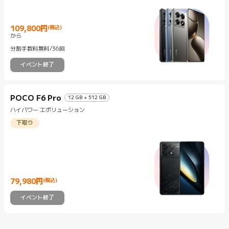
109,800
円
(税込)
Current Price 円109800
から
分割手数料無料/36回
イベント終了
POCO F6 Pro
12 GB + 512 GB
ハイパワー エボリューション
下取り
79,980
円
(税込)
Current Price 円79980
イベント終了