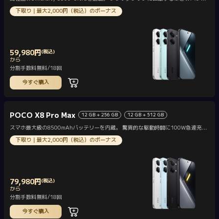
ーマンス。
下取り | 最大2,000円（税込）のボーナス
59,980
円
(税込)
Current Price 円59980
から
分割手数料無料/18回
今すぐ購入
POCO X8 Pro Max
12 GB + 256 GB
12 GB + 512 GB
スマホ最大級の8500mAhバッテリーを内蔵。 驚異的な駆動時間に100W急速充電
も対応。
下取り | 最大2,000円（税込）のボーナス
79,980
円
(税込)
Current Price 円79980
から
分割手数料無料/18回
今すぐ購入