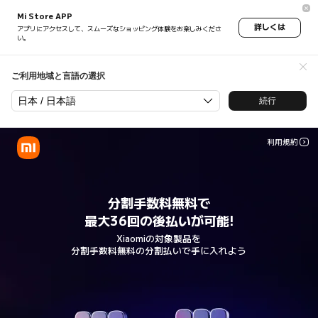
Installment Payment Campaig
Mi Store APP
詳しくは
アプリにアクセスして、スムーズなショッピング体験をお楽しみくださ
い。
ご利用地域と言語の選択
日本 / 日本語
続行
利用規約
分割手数料無料で
Xiaomiの対象製品を
分割手数料無料の分割払いで手に入れよう