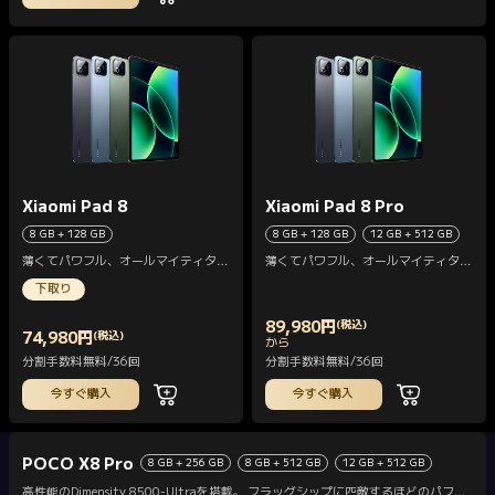
Xiaomi Pad 8
Xiaomi Pad 8 Pro
8 GB + 128 GB
8 GB + 128 GB
12 GB + 512 GB
薄くてパワフル、オールマイティタブ
薄くてパワフル、オールマイティタブ
レット
レット
下取り
89,980
円
(税込)
74,980
円
(税込)
Current Price 円89980
から
Current Price 円74980
分割手数料無料/36回
分割手数料無料/36回
今すぐ購入
今すぐ購入
POCO X8 Pro
8 GB + 256 GB
8 GB + 512 GB
12 GB + 512 GB
高性能のDimensity 8500-Ultraを搭載。 フラッグシップに匹敵するほどのパフォ