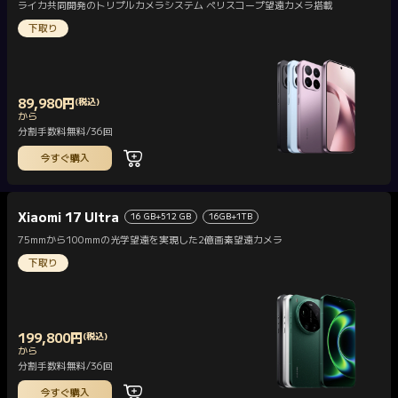
ライカ共同開発のトリプルカメラシステム ペリスコープ望遠カメラ搭載
下取り
89,980
円
(税込)
Current Price 円89980
から
分割手数料無料/36回
今すぐ購入
Xiaomi 17 Ultra
16 GB+512 GB
16GB+1TB
75mmから100mmの光学望遠を実現した2億画素望遠カメラ
下取り
199,800
円
(税込)
Current Price 円199800
から
分割手数料無料/36回
今すぐ購入