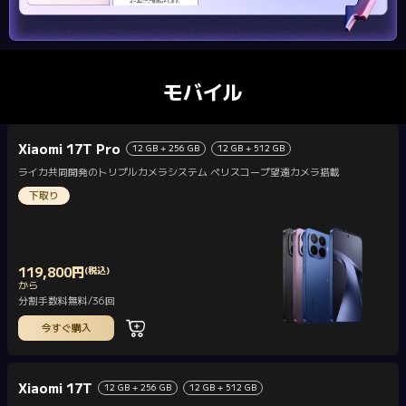
モバイル
Xiaomi 17T Pro
12 GB + 256 GB
12 GB + 512 GB
ライカ共同開発のトリプルカメラシステム ペリスコープ望遠カメラ搭載
下取り
119,800
円
(税込)
Current Price 円119800
から
分割手数料無料/36回
今すぐ購入
Xiaomi 17T
12 GB + 256 GB
12 GB + 512 GB