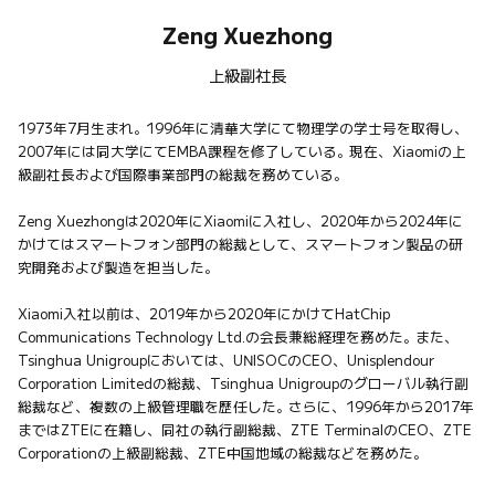
Zeng Xuezhong
上級副社長
1973年7月生まれ。1996年に清華大学にて物理学の学士号を取得し、
2007年には同大学にてEMBA課程を修了している。現在、Xiaomiの上
級副社長および国際事業部門の総裁を務めている。

Zeng Xuezhongは2020年にXiaomiに入社し、2020年から2024年に
かけてはスマートフォン部門の総裁として、スマートフォン製品の研
究開発および製造を担当した。

Xiaomi入社以前は、2019年から2020年にかけてHatChip 
Communications Technology Ltd.の会長兼総経理を務めた。また、
Tsinghua Unigroupにおいては、UNISOCのCEO、Unisplendour 
Corporation Limitedの総裁、Tsinghua Unigroupのグローバル執行副
総裁など、複数の上級管理職を歴任した。さらに、1996年から2017年
まではZTEに在籍し、同社の執行副総裁、ZTE TerminalのCEO、ZTE 
Corporationの上級副総裁、ZTE中国地域の総裁などを務めた。