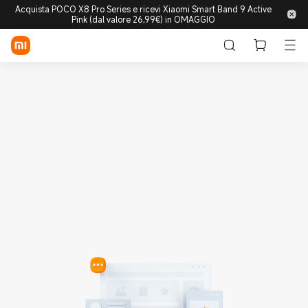
Acquista POCO X8 Pro Series e ricevi Xiaomi Smart Band 9 Active
Pink (dal valore 26,99€) in OMAGGIO
Accedi/Registrati
Store
Mobile
Wearable
Smart Home
Lifestyle
POCO
Esplora
Supporto