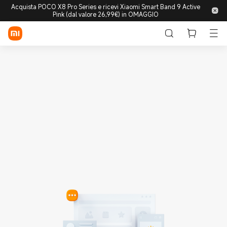
Acquista POCO X8 Pro Series e ricevi Xiaomi Smart Band 9 Active
Pink (dal valore 26,99€) in OMAGGIO
Accedi/Registrati
Store
Mobile
Wearable
Smart Home
Lifestyle
POCO
Esplora
Supporto