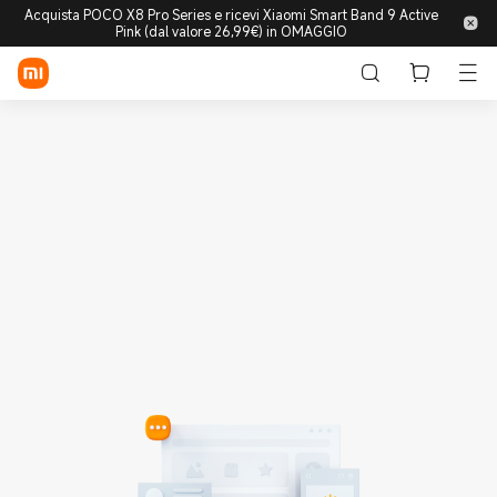
Acquista POCO X8 Pro Series e ricevi Xiaomi Smart Band 9 Active
Pink (dal valore 26,99€) in OMAGGIO
Accedi/Registrati
Store
Mobile
Wearable
Smart Home
Lifestyle
POCO
Esplora
Supporto