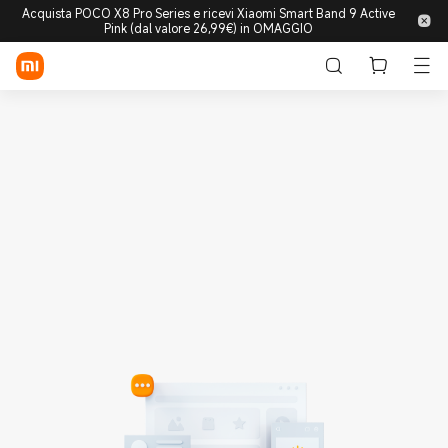
Acquista POCO X8 Pro Series e ricevi Xiaomi Smart Band 9 Active
Pink (dal valore 26,99€) in OMAGGIO
Accedi/Registrati
Store
Mobile
Wearable
Smart Home
Lifestyle
POCO
Esplora
Supporto