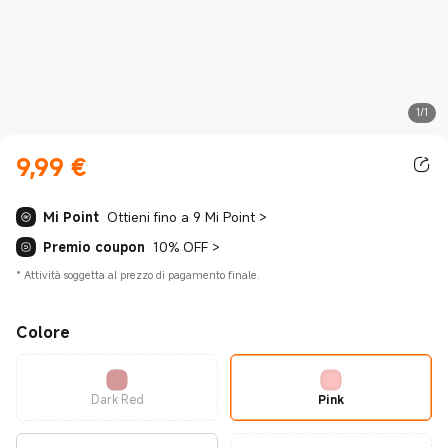
1/1
9,99
€
Current Price €9.99
Mi Point
Ottieni fino a 9 Mi Point
>
Premio coupon
10% OFF
>
*
Attività soggetta al prezzo di pagamento finale.
Colore
Dark Red
Pink