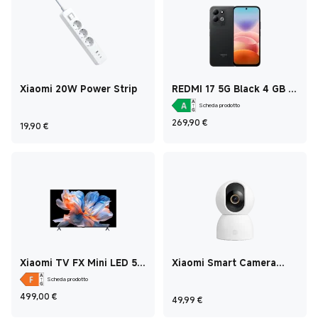
Xiaomi 20W Power Strip
REDMI 17 5G Black 4 GB +
256 GB
Scheda prodotto
Current Price €269
269,90
€
Current Price €19,90
19,90
€
Xiaomi TV FX Mini LED 55
Xiaomi Smart Camera
2026
C500
Scheda prodotto
Current Price €499
499,00
€
Current Price €49,99
49,99
€