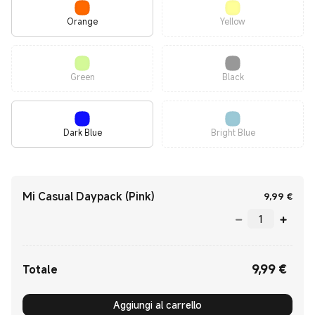
Orange
Yellow
Green
Black
Dark Blue
Bright Blue
Mi Casual Daypack (Pink)
Curre
9,99
€
9,99
€
Current Price €9.99
Totale
Aggiungi al carrello