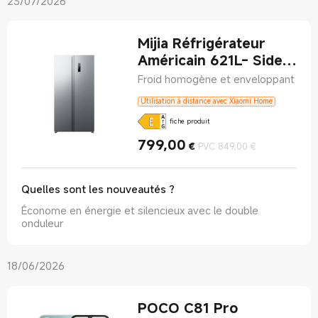
23/07/2026
Mijia Réfrigérateur
Américain 621L- Side-
by-Side
Froid homogène et enveloppant
Utilisation à distance avec Xiaomi Home
fiche produit
799,00
Current Price €799
Prix de vente 
€
PVC 849,00 €
Quelles sont les nouveautés ?
Économe en énergie et silencieux avec le double
onduleur
18/06/2026
POCO C81 Pro