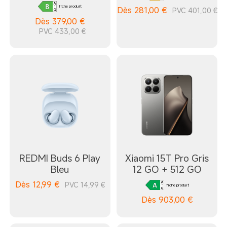
fiche produit
Dès
281,00
€
PVC 401,00 €
Dès
379,00
€
PVC 433,00 €
REDMI Buds 6 Play
Xiaomi 15T Pro Gris
Bleu
12 GO + 512 GO
Dès
12,99
€
PVC 14,99 €
fiche produit
Dès
903,00
€