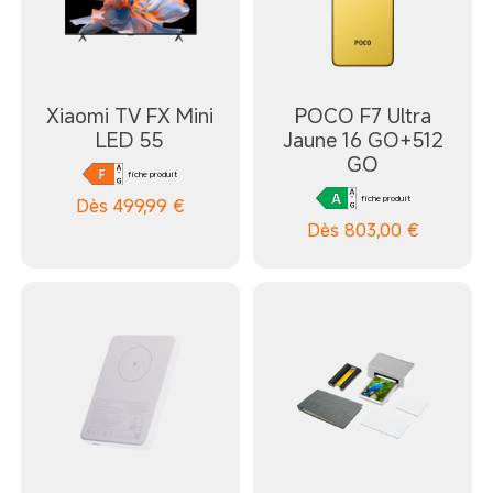
Xiaomi TV FX Mini
POCO F7 Ultra
LED 55
Jaune 16 GO+512
GO
fiche produit
fiche produit
Dès
499,99
€
Dès
803,00
€