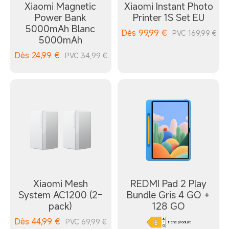
Xiaomi Magnetic
Xiaomi Instant Photo
Power Bank
Printer 1S Set EU
5000mAh Blanc
Dès
99,99
€
PVC 169,99 €
5000mAh
Dès
24,99
€
PVC 34,99 €
Xiaomi Mesh
REDMI Pad 2 Play
System AC1200 (2-
Bundle Gris 4 GO +
pack)
128 GO
Dès
44,99
€
PVC 69,99 €
fiche produit