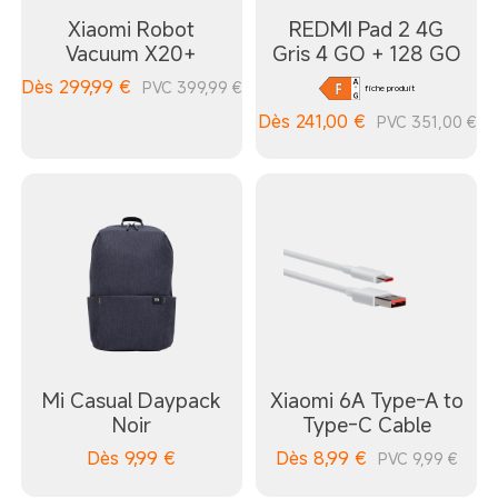
Xiaomi Robot
REDMI Pad 2 4G
Vacuum X20+
Gris 4 GO + 128 GO
Dès
299,99
€
PVC 399,99 €
fiche produit
Dès
241,00
€
PVC 351,00 €
Mi Casual Daypack
Xiaomi 6A Type-A to
Noir
Type-C Cable
Dès
9,99
€
Dès
8,99
€
PVC 9,99 €