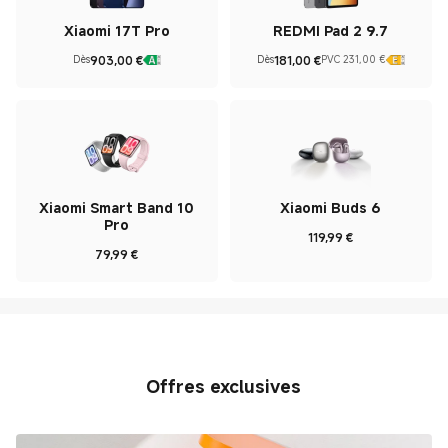
Xiaomi 17T Pro
REDMI Pad 2 9.7
903,00
€
181,00
€
Dès
Dès
PVC 231,00 €
Current Price €903
Current Price €181
Prix de vente 231,00 €
Xiaomi Smart Band 10
Xiaomi Buds 6
Pro
119,99
€
Current Price €119.99
79,99
€
Current Price €79.99
Offres exclusives