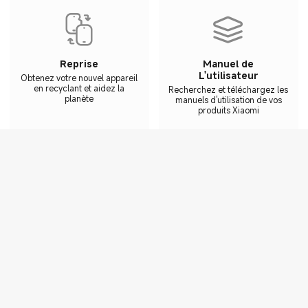
Reprise
Manuel de
L'utilisateur
Obtenez votre nouvel appareil
en recyclant et aidez la
Recherchez et téléchargez les
planète
manuels d'utilisation de vos
produits Xiaomi
SUIVEZ-NOUS
Pour s'abonner à nos lettres d'information
Téléchargez l’app Mi Store, 15 € de remise!
À télécharger sur le Google Play