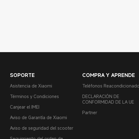
SOPORTE
COMPRA Y APRENDE
Asistencia de Xiaomi
Teléfonos Reacondicionad
Términos y Condiciones
DECLARACIÓN DE
CONFORMIDAD DE LA UE
Canjear el IMEI
Partner
Aviso de Garantía de Xiaomi
Aviso de seguridad del scooter
Seguimiento del orden de