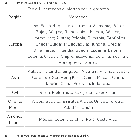
4.
MERCADOS CUBIERTOS
Tabla 1. Mercados cubiertos por la garantía
Región
Mercados
España; Portugal; Italia; Francia; Alemania; Países
Bajos; Bélgica; Reino Unido; Irlanda; Bélgica;
Luxemburgo; Austria; Polonia; Rumanía; República
Europa
Checa; Bulgaria; Eslovaquia; Hungría; Grecia;
Dinamarca; Finlandia; Suecia; Lituania; Estonia;
Letonia; Croacia; Chipre; Eslovenia; Ucrania; Bosnia y
Herzegovina; Serbia
Malasia; Tailandia; Singapur; Vietnam; Filipinas; Japón;
Asia
Corea del Sur; Hong Kong, China; Macao, China;
Taiwán, China; Australia; Indonesia
CEI
Rusia; Bielorrusia; Kazajistán; Uzbekistán
Oriente
Arabia Saudita; Emiratos Árabes Unidos; Turquía;
Medio
Pakistán; Omán
América
México; Colombia; Chile; Perú; Costa Rica
Latina
5.
TIPOS DE SERVICIOS DE GARANTÍA