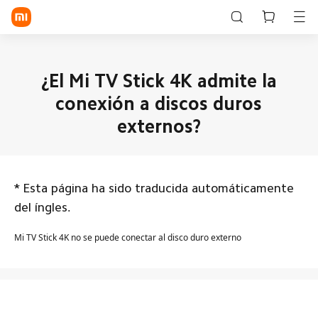
Iniciar sesión/Registrarse
¿El Mi TV Stick 4K admite la
conexión a discos duros
Tienda
externos?
Móvil
Wearables
*
Esta página ha sido traducida automáticamente
Smart Home
del íngles.
Estilo de vida
Mi TV Stick 4K no se puede conectar al disco duro externo
POCO
Explorar
Ayuda