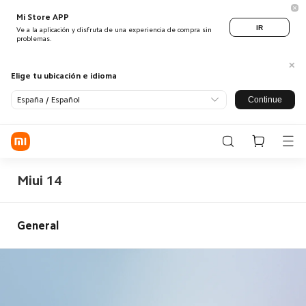
Mi Store APP
IR
Ve a la aplicación y disfruta de una experiencia de compra sin
problemas.
Elige tu ubicación e idioma
Continue
España / Español
Log in / Register
Tienda
Miui 14
Móvil
Wearables
General
Smart Home
Estilo de vida