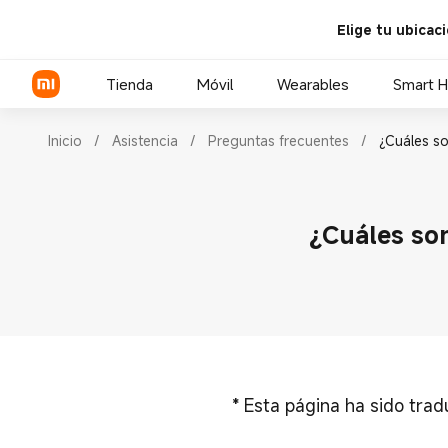
Elige tu ubicac
Tienda
Móvil
Wearables
Smart 
Inicio
/
Asistencia
/
Preguntas frecuentes
/
¿Cuáles so
Serie Xiaomi
¿Cuáles son
Serie REDMI
POCO Phones
*
Esta página ha sido tra