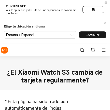
Mi Store APP
IR
Ve a la aplicación y disfruta de una experiencia de compra sin
problemas.
Elige tu ubicación e idioma
España / Español
Continuar
¿El Xiaomi Watch S3 cambia de
tarjeta regularmente?
*
Esta página ha sido traducida
automáticamente del íngles.