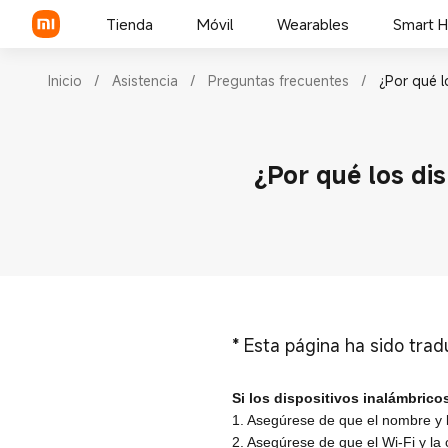
Tienda
Móvil
Wearables
Smart 
Inicio
/
Asistencia
/
Preguntas frecuentes
/
¿Por qué l
Serie Xiaomi
¿Por qué los di
Serie REDMI
POCO Phones
*
Esta página ha sido tra
Si los dispositivos inalámbric
1. Asegúrese de que el nombre y l
2. Asegúrese de que el Wi-Fi y la