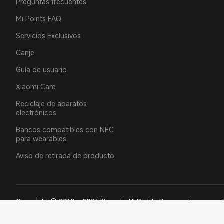
Preguntas frecuentes
Mi Points FAQ
Servicios Exclusivos
Canje
Guía de usuario
Xiaomi Care
Reciclaje de aparatos
electrónicos
Bancos compatibles con NFC
para wearables
Aviso de retirada de producto
Copyright © 2010 - 2026 Xiaomi. All Rights Reserved