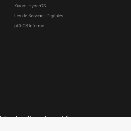
Xiaomi HyperOS
Ley de Servicios Digitales
pCbCR Informe
Política de cookies
Mapa del sitio