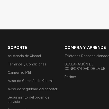
SOPORTE
COMPRA Y APRENDE
Asistencia de Xiaomi
Teléfonos Reacondicionad
Términos y Condiciones
DECLARACIÓN DE
CONFORMIDAD DE LA UE
Canjear el IMEI
Partner
Aviso de Garantía de Xiaomi
Aviso de seguridad del scooter
Seguimiento del orden de
servicio