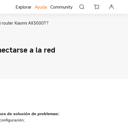
Explorar
Ayuda
Community
el router Xiaomi AX3000T?
ectarse a la red
asos de solución de problemas:
configuración;