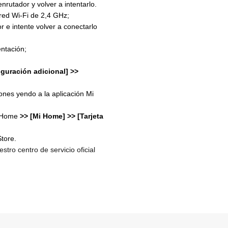
nrutador y volver a intentarlo.
 red Wi-Fi de 2,4 GHz;
r e intente volver a conectarlo
ntación;
figuración adicional] >>
ones yendo a la aplicación Mi
i Home
>> [Mi Home] >> [Tarjeta
tore.
tro centro de servicio oficial