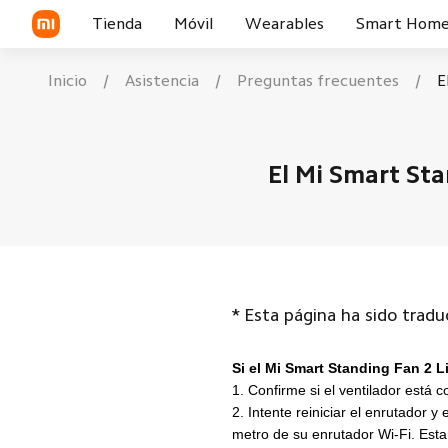
Tienda
Móvil
Wearables
Smart Hom
Inicio
/
Asistencia
/
Preguntas frecuentes
/
E
Smartphone
Reloj inteligente
Serie POCO F
Novedad
Novedad
Novedad
Serie Xiaomi
Smart Watch
Bands
Serie POCO X
Serie REDMI
El Mi Smart Sta
Band
Auriculares
Serie POCO M
POCO Phones
Buds & Earphones
Gafas inteligentes
Serie POCO C
Tablets
Smart Tags
Tablet
Xiaomi Tag
*
Esta página ha sido trad
Si el Mi Smart Standing Fan 2 L
1. Confirme si el ventilador está
2. Intente reiniciar el enrutador
metro de su enrutador Wi-Fi. Est