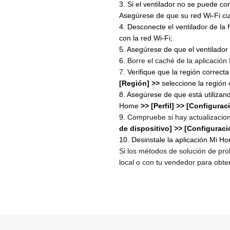
3. Si el ventilador no se puede co
Asegúrese de que su red Wi-Fi cum
4. Desconecte el ventilador de la 
con la red Wi-Fi;
5. Asegúrese de que el ventilado
6.
Borre el caché de la aplicación
7.
Verifique que la región correct
[Región] >>
seleccione la región 
8. Asegúrese de que está utilizan
Home
>> [Perfil] >> [Configura
9.
Compruebe si hay actualizacion
de dispositivo] >> [Configuraci
10. Desinstale la aplicación Mi H
Si los métodos de solución de pro
local o con tu vendedor para obte