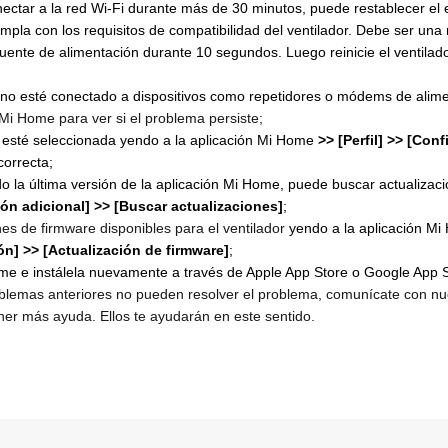
nectar a la red Wi-Fi durante más de 30 minutos, puede restablecer el e
pla con los requisitos de compatibilidad del ventilador. Debe ser una
fuente de alimentación durante 10 segundos. Luego reinicie el ventilado
r no esté conectado a dispositivos como repetidores o módems de alime
 Mi Home para ver si el problema persiste;
a esté seleccionada yendo a la aplicación Mi Home
>> [Perfil] >> [Con
correcta;
do la última versión de la aplicación Mi Home, puede buscar actualizaci
ción adicional] >> [Buscar actualizaciones]
;
es de firmware disponibles para el ventilador
yendo a la aplicación M
ón] >> [Actualización de firmware]
;
ome e instálela nuevamente a través de Apple App Store o Google App S
blemas anteriores no pueden resolver el problema, comunícate con nues
ner más ayuda. Ellos te ayudarán en este sentido.