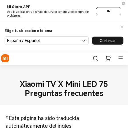
Mi Store APP
IR
Ve a la aplicación y disfruta de una experiencia de compra sin
problemas.
Elige tu ubicación e idioma
España / Español
Continuar
Xiaomi TV X Mini LED 75
Preguntas frecuentes
*
Esta página ha sido traducida
automáticamente del íngles.