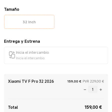
Tamaño
32 Inch
Entrega y Estrena
Inicia el intercambio
Inicia el intercambio
Xiaomi TV F Pro 32 2026
Current Price €159
Prec
159,00
€
PVR 229,00 €
159,00
€
Current Price €159.00
Total