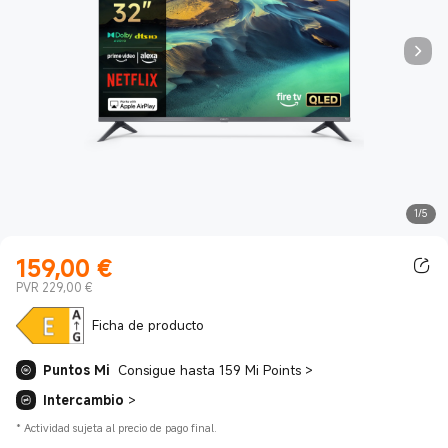
1/5
159,00
€
Current Price €159.00
PVR 229,00 €
Ficha de producto
Puntos Mi
Consigue hasta 159 Mi Points
>
Intercambio
>
*
Actividad sujeta al precio de pago final.