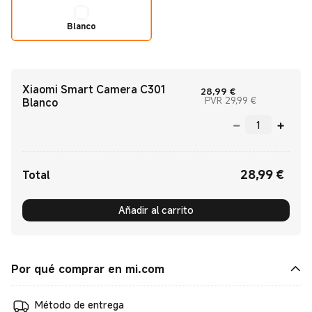
Blanco
Xiaomi Smart Camera C301
Current Price €2
28,99
€
Precio de me
PVR 29,99 €
Blanco
28,99
€
Current Price €28.99
Total
Añadir al carrito
Por qué comprar en mi.com
Método de entrega