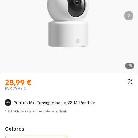
1/5
28,99
€
Current Price €28.99
PVR 29,99 €
Puntos Mi
Consigue hasta 28 Mi Points
>
*
Actividad sujeta al precio de pago final.
Colores