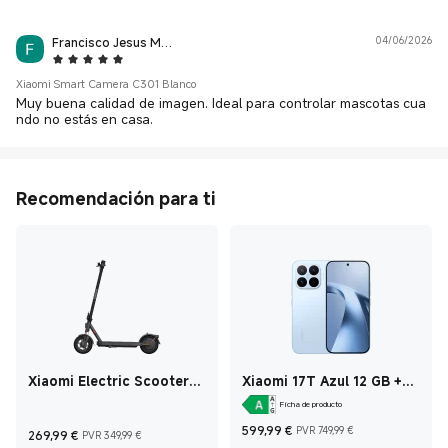
muy recomendable.
Francisco Jesus Marin Herrera
04/06/2026
5 Star
Xiaomi Smart Camera C301 Blanco
Muy buena calidad de imagen. Ideal para controlar mascotas cua
ndo no estás en casa.
Recomendación para ti
Xiaomi Electric Scooter
Xiaomi 17T Azul 12 GB +
Elite Negro
512 GB
Ficha de producto
Current Price €599
Precio de m
Current Price €269,99
Precio de mercado 349,99 €
599,99
€
PVR 749,99 €
269,99
€
PVR 349,99 €