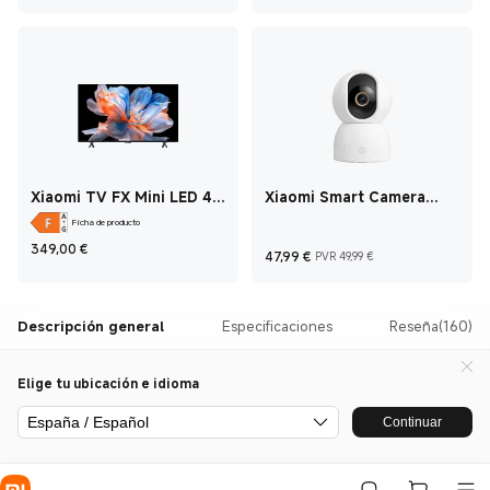
Xiaomi TV FX Mini LED 43
Xiaomi Smart Camera
43 Inch
C500
Ficha de producto
Current Price €349
349,00
€
Current Price €47,99
Precio de mer
47,99
€
PVR 49,99 €
Descripción general
Especificaciones
Reseña(160)