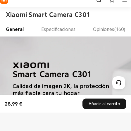
28,99
€
Añadir al carrito
Current Price €28.99