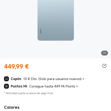
1/1
449,99
€
Current Price €449.99
Cupón
10 € Dto. (Solo para usuarios nuevos)
>
Puntos Mi
Consigue hasta 449 Mi Points
>
*
Actividad sujeta al precio de pago final.
Colores