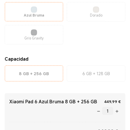
Azul Bruma
Dorado
Gris Gravity
Capacidad
8 GB + 256 GB
6 GB + 128 GB
Xiaomi Pad 6 Azul Bruma 8 GB + 256 GB
Curr
449,99
€