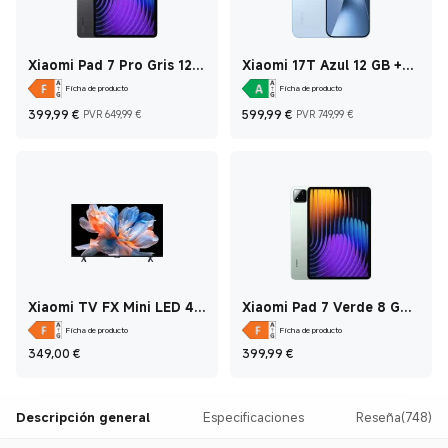
Xiaomi Pad 7 Pro Gris 12
Xiaomi 17T Azul 12 GB +
GB + 512 GB Versión de
512 GB
Ficha de producto
Ficha de producto
cristal mate
Current Price €399,99
Precio de mercado 649,99 €
Current Price €599
Precio de m
399,99
€
599,99
€
PVR 649,99 €
PVR 749,99 €
Xiaomi TV FX Mini LED 43
Xiaomi Pad 7 Verde 8 GB
43 Inch
+ 128 GB
Ficha de producto
Ficha de producto
Current Price €349
Current Price €399
349,00
€
399,99
€
Descripción general
Especificaciones
Reseña(748)