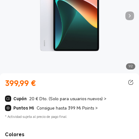
1/2
399,99
€
Current Price €399.99
Cupón
20 € Dto. (Solo para usuarios nuevos)
>
Puntos Mi
Consigue hasta 399 Mi Points
>
*
Actividad sujeta al precio de pago final.
Colores