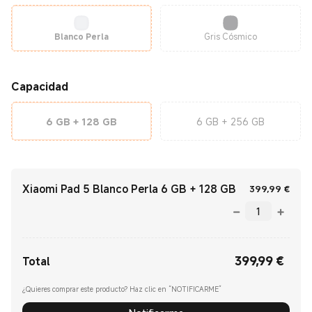
Blanco Perla
Gris Cósmico
Capacidad
6 GB + 128 GB
6 GB + 256 GB
Xiaomi Pad 5 Blanco Perla 6 GB + 128 GB
Curr
399,99
€
399,99
€
Current Price €399.99
Total
¿Quieres comprar este producto? Haz clic en “NOTIFICARME”