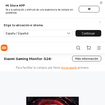
Mi Store APP
IR
Ve a la aplicación y disfruta de una experiencia de compra sin
problemas.
Elige tu ubicación e idioma
España / Español
Continuar
Xiaomi Gaming Monitor G24i
Más información
Para facilitar la compra, por favor
inicia sesión
primero.