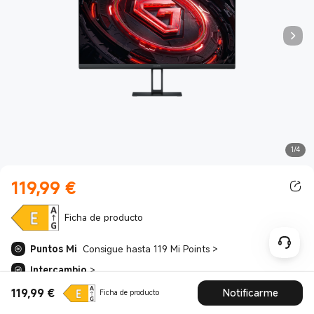
1/4
119,99
€
Current Price €119.99
Ficha de producto
Puntos Mi
Consigue hasta 119 Mi Points
>
Intercambio
>
*
Actividad sujeta al precio de pago final.
119,99
€
Notificarme
Ficha de producto
Current Price €119.99