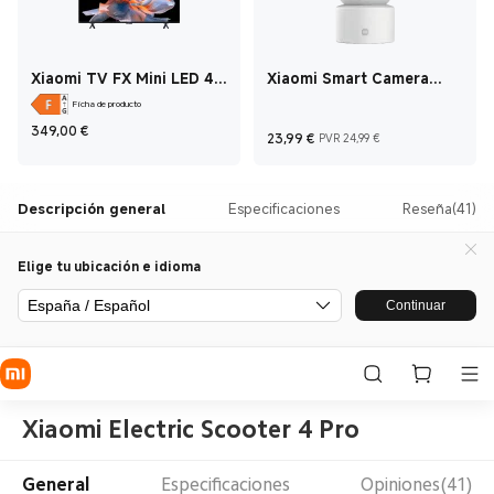
Xiaomi TV FX Mini LED 43
Xiaomi Smart Camera
43 Inch
C201
Ficha de producto
Current Price €349
349,00
€
Current Price €23,9
Precio de mer
23,99
€
PVR 24,99 €
Descripción general
Especificaciones
Reseña(41)