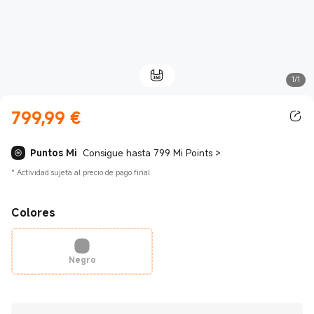
1/1
799,99
€
Current Price €799.99
Puntos Mi
Consigue hasta 799 Mi Points
>
*
Actividad sujeta al precio de pago final.
Colores
Negro