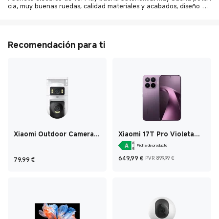
cia, muy buenas ruedas, calidad materiales y acabados, diseño mu
y bonito y práctico.
Recomendación para ti
Xiaomi Outdoor Camera
Xiaomi 17T Pro Violeta
CW500 Dual Blanco
profundo 12 GB + 1 TB
Ficha de producto
Current Price €649
Precio de m
Current Price €79,99
649,99
€
PVR 899,99 €
79,99
€