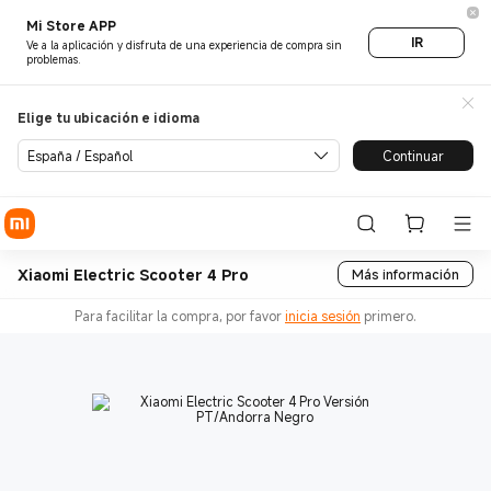
Mi Store APP
IR
Ve a la aplicación y disfruta de una experiencia de compra sin
problemas.
Elige tu ubicación e idioma
España / Español
Continuar
Xiaomi Electric Scooter 4 Pro
Más información
Para facilitar la compra, por favor
inicia sesión
primero.