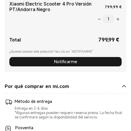
Xiaomi Electric Scooter 4 Pro Versión
Curr
799,99
€
PT/Andorra Negro
799,99
€
Current Price €799.99
Total
¿Quieres comprar este producto? Haz clic en “NOTIFICARME”
Notificarme
Por qué comprar en mi.com
Método de entrega
Entrega en 2-6 días
*Algunas entregas pueden requerir reserva previa. La fecha final
se confirmará según la disponibilidad del servicio.
Posventa