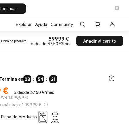
Continuar
Explorar
Ayuda
Community
899,99
€
Current Price €899.99
Añadir al carrito
Ficha de producto
o desde 37,50 €/mes
:
:
Termina en
08
54
20
9
€
ice €899.99
o desde 37,50 €/mes
PVR 1.099,99 €
o más bajo: 1.099,99 €
Ficha de producto
10W
-
100W
USB PD