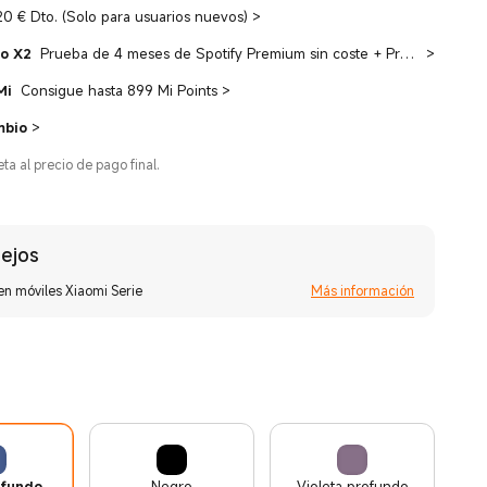
20 € Dto. (Solo para usuarios nuevos)
>
io X2
Prueba de 4 meses de Spotify Premium sin coste + Prueba gratuita de 3 meses de YouTube Premium
>
Mi
Consigue hasta 899 Mi Points
>
mbio
>
eta al precio de pago final.
ejos
en móviles Xiaomi Serie
Más información
ofundo
Negro
Violeta profundo