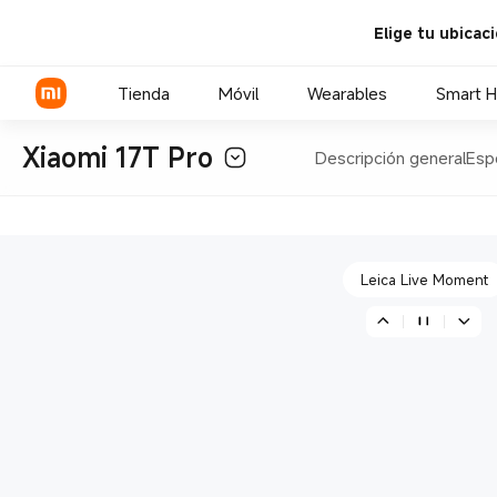
Elige tu ubicac
7000 mAh (typ) batería de sili
Tienda
Móvil
Wearables
Smart 
Xiaomi 17T Pro
Descripción general
Esp
Leica 5x Teleobjetivo
Serie Xiaomi
Serie REDMI
Leica Live Moment
POCO Phones
7000 mAh (typ) batería de sili