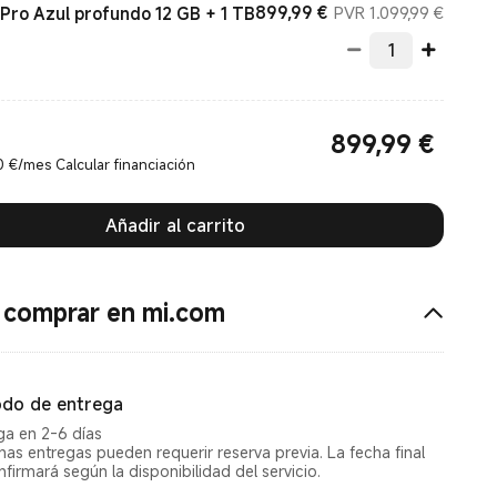
Current Price €899.99
Precio
899,99
€
PVR 1.099,99 €
 Pro Azul profundo 12 GB + 1 TB
899,99
€
Current Price €899.99
 €/mes Calcular financiación
Añadir al carrito
 comprar en mi.com
do de entrega
ga en 2-6 días
nas entregas pueden requerir reserva previa. La fecha final
nfirmará según la disponibilidad del servicio.