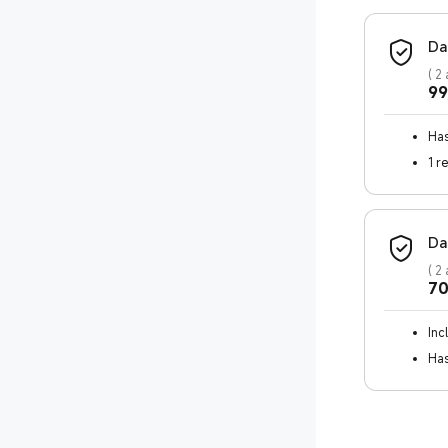
Da
(
2 
99
Has
1 r
Da
(
2 
70
Inc
Has