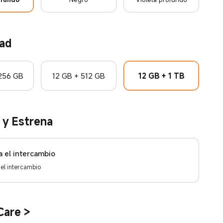
ad
256 GB
12 GB + 512 GB
12 GB + 1 TB
 y Estrena
ia el intercambio
a el intercambio
Care
>