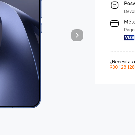
Posv
Devol
Mét
Pago 
¿Necesitas 
900 128 128