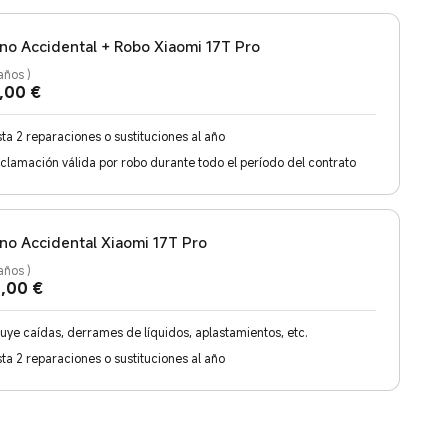
no Accidental + Robo Xiaomi 17T Pro
años
)
Current Price €99
,00
€
ta 2 reparaciones o sustituciones al año
eclamación válida por robo durante todo el período del contrato
no Accidental Xiaomi 17T Pro
años
)
Current Price €70
,00
€
luye caídas, derrames de líquidos, aplastamientos, etc.
ta 2 reparaciones o sustituciones al año