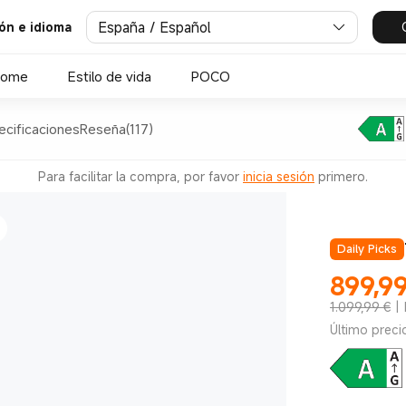
España / Español
ión e idioma
cio-carbono
Home
Estilo de vida
POCO
ecificaciones
Reseña(117)
Para facilitar la compra, por favor
inicia sesión
primero.
Daily Picks
899,9
Current Pr
1.099,99 €
|
cio-carbono
Último preci