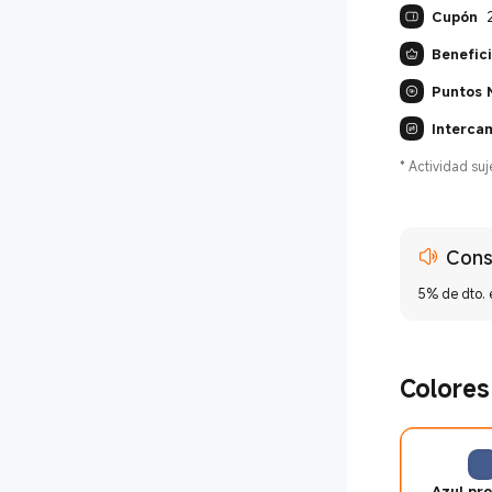
Cupón
Benefic
Puntos 
Interca
*
Actividad suj
Cons
5% de dto. 
Colores
Azul pr