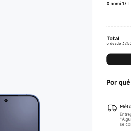
Xiaomi 17T
Total
o desde 37,50
Por qué
Méto
Entre
*Algu
se co