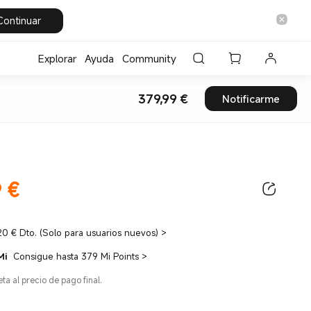
Continuar
Explorar
Ayuda
Community
379,99
€
Notificarme
Current Price €379.99
9
€
ice €379.99
20 € Dto. (Solo para usuarios nuevos)
>
Mi
Consigue hasta 379 Mi Points
>
eta al precio de pago final.