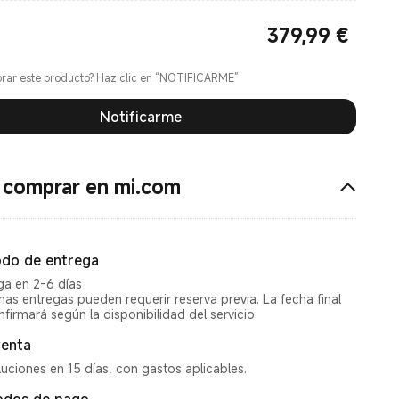
379,99
€
Current Price €379.99
rar este producto? Haz clic en “NOTIFICARME”
Notificarme
 comprar en mi.com
do de entrega
ga en 2-6 días
nas entregas pueden requerir reserva previa. La fecha final
nfirmará según la disponibilidad del servicio.
enta
uciones en 15 días, con gastos aplicables.