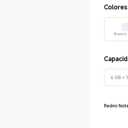
on OIS
Colores
Blanco 
Capacid
6 GB + 
Redmi Note