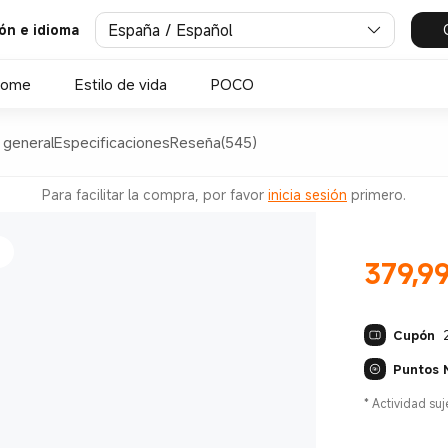
España / Español
ión e idioma
0 Hz
Home
Estilo de vida
POCO
 general
Especificaciones
Reseña(545)
on OIS
Para facilitar la compra, por favor
inicia sesión
primero.
379,9
Current Pr
Cupón
0 Hz
Puntos 
*
Actividad suj