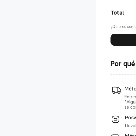
Total
¿Quieres comp
Por qué
Méto
Entre
*Algu
se co
Posv
Devol