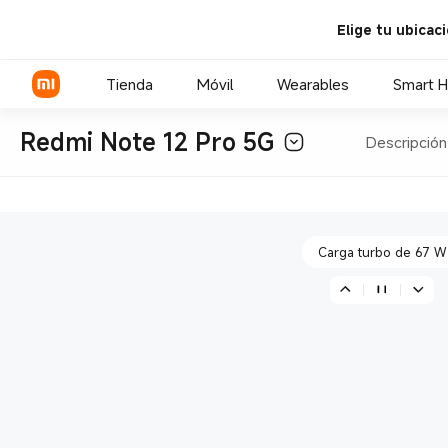
Elige tu ubicac
Pantalla AMOLED de 12
Tienda
Móvil
Wearables
Smart 
Redmi Note 12 Pro 5G
Descripción
Cámara flagship IMX766 c
Serie Xiaomi
Serie REDMI
Carga turbo de 67 W
POCO Phones
Pantalla AMOLED de 12