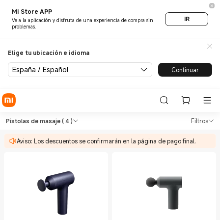
Mi Store APP
IR
Ve a la aplicación y disfruta de una experiencia de compra sin
problemas.
Elige tu ubicación e idioma
España / Español
Continuar
Shop Salud y estado fisico Pi
Shop Salud y estado fisico Pistolas de
Pistolas de masaje
( 4 )
Filtros
Aviso: Los descuentos se confirmarán en la página de pago final.