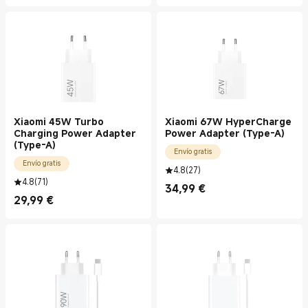
Xiaomi 45W Turbo
Xiaomi 67W HyperCharge
Charging Power Adapter
Power Adapter (Type-A)
(Type-A)
Envío gratis
Envío gratis
4.8
(
27
)
4.8
(
71
)
34,99
€
Current Price €34.99
29,99
€
Current Price €29.99