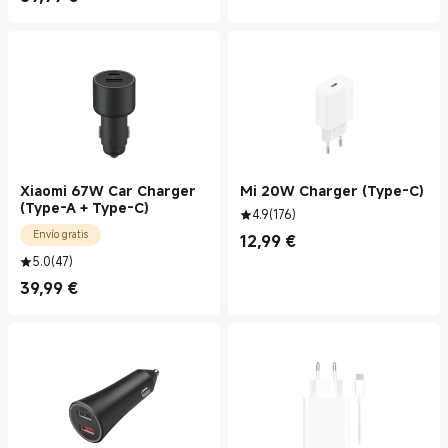
Current Price €59.99
Xiaomi 67W Car Charger
Mi 20W Charger (Type-C)
(Type-A + Type-C)
4.9
(
176
)
Envío gratis
12,99
€
Current Price €12.99
5.0
(
47
)
39,99
€
Current Price €39.99