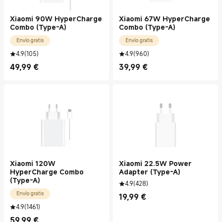
Xiaomi 90W HyperCharge
Xiaomi 67W HyperCharge
Combo (Type-A)
Combo (Type-A)
Envío gratis
Envío gratis
4.9
(
105
)
4.9
(
960
)
49,99
€
39,99
€
Current Price €49.99
Current Price €39.99
Xiaomi 120W
Xiaomi 22.5W Power
HyperCharge Combo
Adapter (Type-A)
(Type-A)
4.9
(
428
)
Envío gratis
19,99
€
Current Price €19.99
4.9
(
1461
)
59,99
€