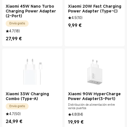
Xiaomi 45W Nano Turbo
Xiaomi 20W Fast Charging
Charging Power Adapter
Power Adapter (Type-C)
(2-Port)
4.5
(
10
)
Envío gratis
9,99
€
Current Price €9.99
4.7
(
18
)
27,99
€
Current Price €27.99
Xiaomi 33W Charging
Xiaomi 90W HyperCharge
Combo (Type-A)
Power Adapter(3-Port)
Distribución de alimentación entre
Envío gratis
varios puertos
4.7
(
50
)
4.8
(
84
)
24,99
€
19,99
€
Current Price €24.99
Current Price €19.99