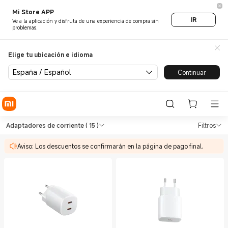
Mi Store APP
IR
Ve a la aplicación y disfruta de una experiencia de compra sin
problemas.
Elige tu ubicación e idioma
España / Español
Continuar
Shop Cargas Adaptadores de c
Shop Cargas Adaptadores de corriente 
Adaptadores de corriente
( 15 )
Filtros
Aviso: Los descuentos se confirmarán en la página de pago final.