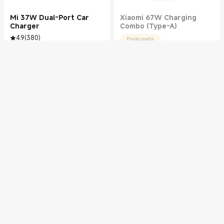
Mi 37W Dual-Port Car
Xiaomi 67W Charging
Charger
Combo (Type-A)
4.9
(
380
)
Envío gratis
9,99
€
5.0
(
564
)
Current Price €9.99
59,99
€
Current Price €59.99
Mi 33W Wall Charger
(Type-A+Type-C)
Salida de alta potencia de 33 W
4.9
(
866
)
17,99
€
Current Price €17.99