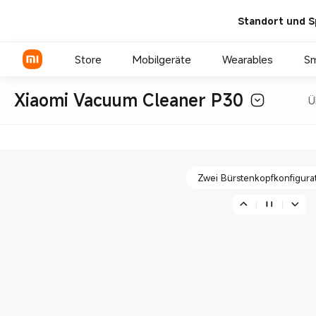
Standort und S
22.000Pa maximale Saugle
Store
Mobilgeräte
Wearables
S
Xiaomi Vacuum Cleaner P30
Ü
Hauptgerät mit leichtem G
Xiaomi Serien
REDMI Serien
Zwei Bürstenkopfkonfigura
POCO Phones
22.000Pa maximale Saugle