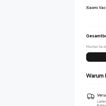
Xiaomi Vac
Gesamtb
Möchten Sie d
Warum b
Vers
Liefe
Kühls