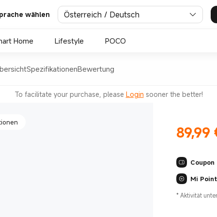
Österreich / Deutsch
prache wählen
istung
mart Home
Lifestyle
POCO
bersicht
Spezifikationen
Bewertung
ewicht
To facilitate your purchase, please
Login
sooner the better!
tionen
89,99
Current Pr
Coupon
istung
Mi Poin
*
Aktivität unt