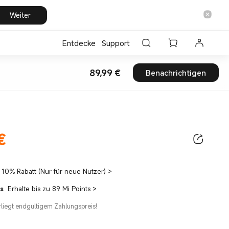
Weiter
Entdecke
Support
89,99
€
Benachrichtigen
Current Price €89.99
€
ice €89.99
10% Rabatt (Nur für neue Nutzer)
>
ts
Erhalte bis zu 89 Mi Points
>
erliegt endgültigem Zahlungspreis!