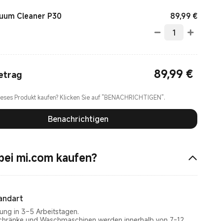
Curren
89,99
€
uum Cleaner P30
89,99
€
Current Price €89.99
etrag
ieses Produkt kaufen? Klicken Sie auf "BENACHRICHTIGEN".
Benachrichtigen
ei mi.com kaufen?
andart
rung in 3–5 Arbeitstagen.
chränke und Waschmaschinen werden innerhalb von 7-12