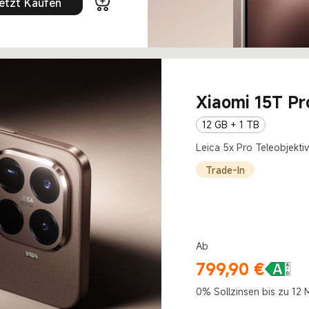
etzt Kaufen
Xiaomi 15T Pr
12 GB + 1 TB
Leica 5x Pro Teleobjekti
Trade-In
Ab
799,90
€
Current Price €799.9
0% Sollzinsen bis zu 12