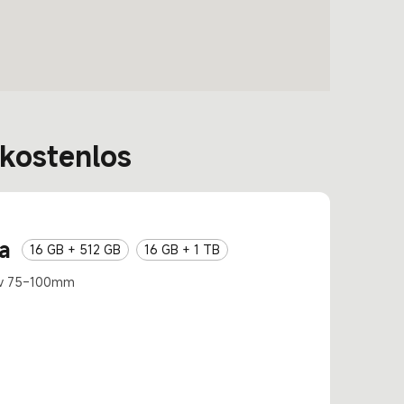
 kostenlos
ra
16 GB + 512 GB
16 GB + 1 TB
tiv 75–100mm