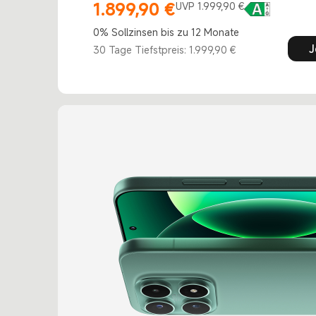
1.899,90
€
UVP 1.999,90 €
Current Price €1899.9
Marketing price 1.999,90 €
0% Sollzinsen bis zu 12 Monate
J
30 Tage Tiefstpreis: 1.999,90 €