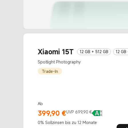
Xiaomi 15T
12 GB + 512 GB
12 GB
Spotlight Photography
Trade-In
Ab
399,90
€
Current Price €399.9
Marketing price 699,90 €
UVP 699,90 €
0% Sollzinsen bis zu 12 Monate