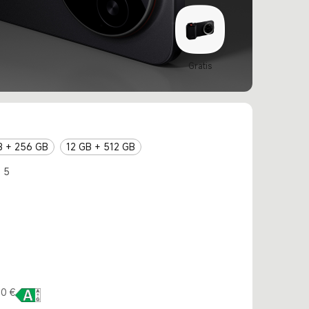
Gratis
B + 256 GB
12 GB + 512 GB
 5
0 €