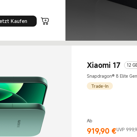
etzt Kaufen
Xiaomi 17
12 G
Snapdragon® 8 Elite Gen
Trade-In
Ab
919,90
€
Current Price €919.9
Marketing price 999,90 €
UVP 999,9