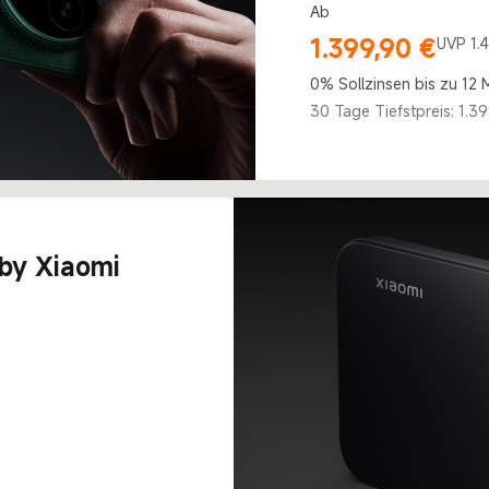
Ab
1.399,90
€
Current Price €1399.9
Marketing price 1.499,90
UVP 1.
0% Sollzinsen bis zu 12
30 Tage Tiefstpreis: 1.39
by Xiaomi