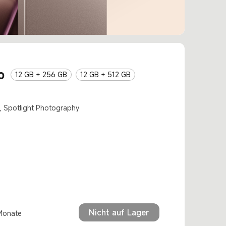
o
12 GB + 256 GB
12 GB + 512 GB
v, Spotlight Photography
Nicht auf Lager
 Monate