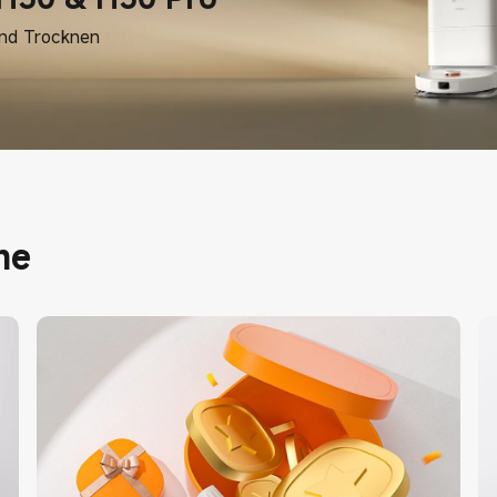
nd Trocknen
me