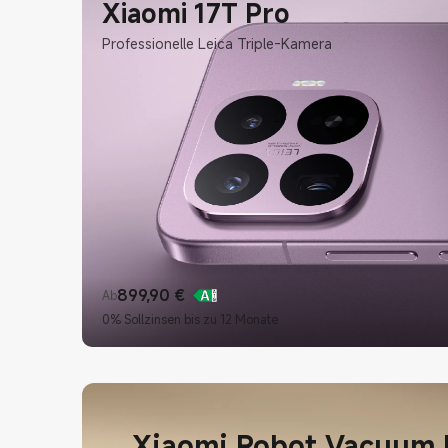
Xiaomi 17T Pro
Professionelle Leica Triple-Kamera
899,90
€
Ab
Current Price €899.9
0% Sollzinsen bis zu 12 Monate
Xiaomi Robot Vacuum 