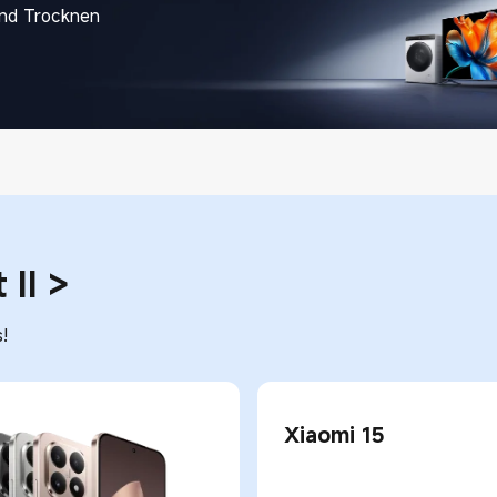
nd Trocknen
 II
>
!
Xiaomi 15