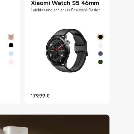
Xiaomi Watch S5 46mm
Xiao
Leichtes und schlankes Edelstahl-Design
Federle
179,99
€
119,99
Current Price €179.99
Current