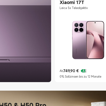
Xiaomi 17T
Leica 5x Teleobjektiv
749,90
€
Ab
Current Price €749.9
0% Sollzinsen bis zu 12 Monate
H50 & H50 Pro