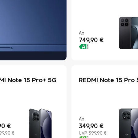
Ab
749,90
€
Current Price €749.9
I Note 15 Pro+ 5G
REDMI Note 15 Pro
Ab
90
€
349,90
€
t Price €419.9
ing price 499,90 €
Current Price €349.9
Marketing price 399,90 €
99,90 €
UVP 399,90 €