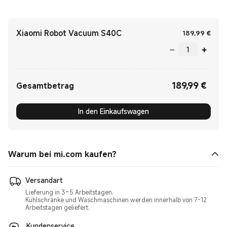
Xiaomi Robot Vacuum S40C
Curr
189,99
€
189,99
€
Current Price €189.99
Gesamtbetrag
In den Einkaufswagen
Warum bei mi.com kaufen?
Versandart
Lieferung in 3–5 Arbeitstagen.
Kühlschränke und Waschmaschinen werden innerhalb von 7-12
Kundenservice