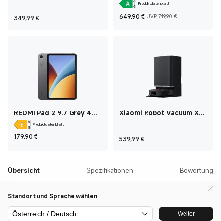
Vacuum W30 Pro
256 GB
Produktdatenblatt
Current Price €649
Marketing p
Current Price €349,99
649,90
€
UVP 749,90 €
349,99
€
REDMI Pad 2 9.7 Grey 4
Xiaomi Robot Vacuum X20
GB + 128 GB
Max
Produktdatenblatt
Current Price €179,90
179,90
€
Current Price €539
539,99
€
Übersicht
Spezifikationen
Bewertung