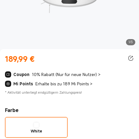
1/3
189,99
€
Current Price €189.99
Coupon
10% Rabatt (Nur für neue Nutzer)
>
Mi Points
Erhalte bis zu 189 Mi Points
>
*
Aktivität unterliegt endgültigem Zahlungspreis!
Farbe
White