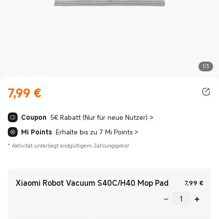
1/3
7,99
€
Current Price €7.99
Coupon
5€ Rabatt (Nur für neue Nutzer)
>
Mi Points
Erhalte bis zu 7 Mi Points
>
*
Aktivität unterliegt endgültigem Zahlungspreis!
Xiaomi Robot Vacuum S40C/H40 Mop Pad
Curre
7,99
€