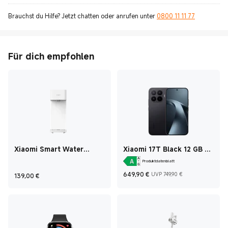
Brauchst du Hilfe? Jetzt chatten oder anrufen unter
0800 11 11 77
Für dich empfohlen
Xiaomi Smart Water
Xiaomi 17T Black 12 GB +
Dispenser (Hot and Cold)
256 GB
Produktdatenblatt
Current Price €649
Marketing p
Current Price €139
649,90
€
UVP 749,90 €
139,00
€