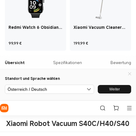
Redmi Watch 6 Obsidian
Xiaomi Vacuum Cleaner
Black
G20
Current Price €99,99
Current Price €199,
99,99
€
199,99
€
Übersicht
Spezifikationen
Bewertung