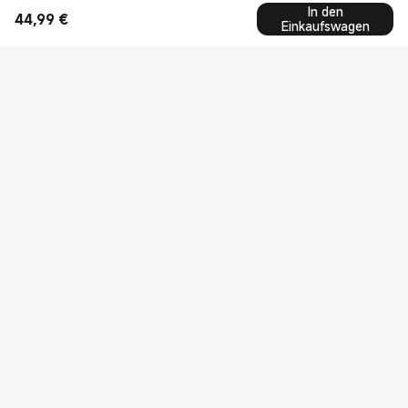
In den
44,99
€
Current Price €44.99
Einkaufswagen