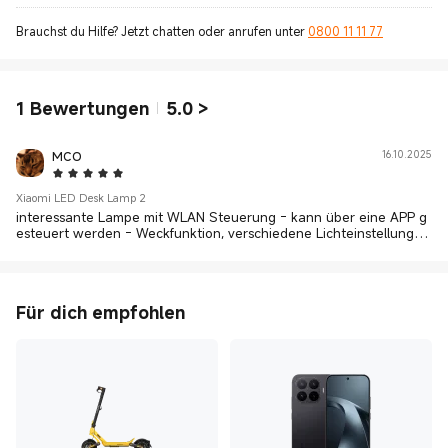
Brauchst du Hilfe? Jetzt chatten oder anrufen unter
0800 11 11 77
1
Bewertungen
5.0
>
MCO
16.10.2025
5 Star
Xiaomi LED Desk Lamp 2
interessante Lampe mit WLAN Steuerung - kann über eine APP g
esteuert werden - Weckfunktion, verschiedene Lichteinstellungen
usw - meiner Tochter gefällt die Lampe 1a
Für dich empfohlen