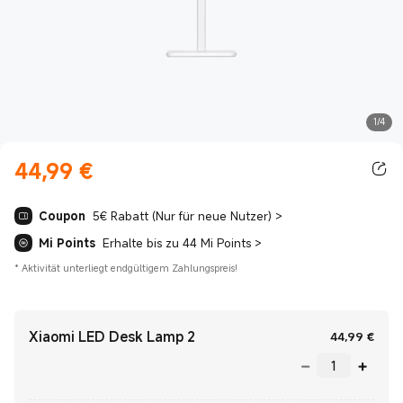
1/4
44,99
€
Current Price €44.99
Coupon
5€ Rabatt (Nur für neue Nutzer)
>
Mi Points
Erhalte bis zu 44 Mi Points
>
*
Aktivität unterliegt endgültigem Zahlungspreis!
Xiaomi LED Desk Lamp 2
Curr
44,99
€