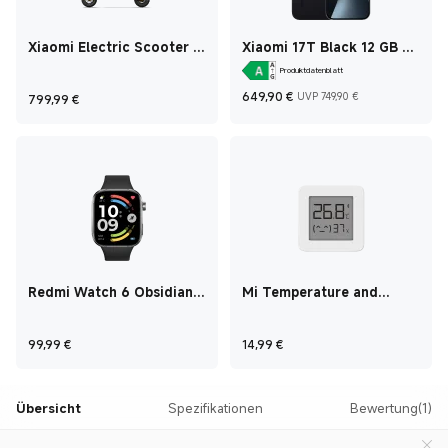
Xiaomi Electric Scooter 6
Xiaomi 17T Black 12 GB +
Ultra
256 GB
Produktdatenblatt
Current Price €649
Marketing p
Current Price €799,99
649,90
€
UVP 749,90 €
799,99
€
Redmi Watch 6 Obsidian
Mi Temperature and
Black
Humidity Monitor 2
Current Price €99,99
Current Price €14,99
99,99
€
14,99
€
Übersicht
Spezifikationen
Bewertung(1)