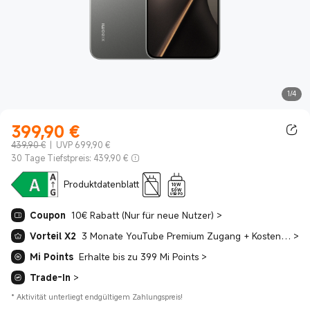
1/4
399,90
€
Current Price €399.90
439,90 €
|
UVP 699,90 €
30 Tage Tiefstpreis: 439,90 €
Produktdatenblatt
10W
-
50W
USB PD
Coupon
10€ Rabatt (Nur für neue Nutzer)
>
Vorteil X2
3 Monate YouTube Premium Zugang + Kostenlos 4 Monate Spotify Premium
>
Mi Points
Erhalte bis zu 399 Mi Points
>
Trade-In
>
*
Aktivität unterliegt endgültigem Zahlungspreis!