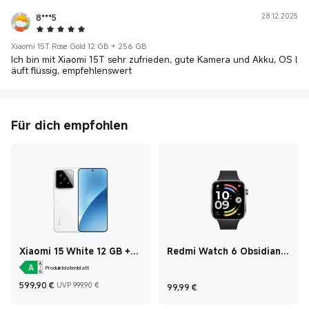
8***5
28.12.2025
5 Star
Xiaomi 15T Rose Gold 12 GB + 256 GB
Ich bin mit Xiaomi 15T sehr zufrieden, gute Kamera und Akku, OS l
äuft flüssig, empfehlenswert
Für dich empfohlen
Xiaomi 15 White 12 GB +
Redmi Watch 6 Obsidian
256 GB
Black
Produktdatenblatt
Current Price €599,90
Marketing price 999,90 €
Current Price €99,9
599,90
€
UVP 999,90 €
99,99
€