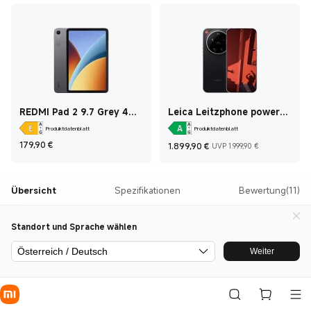
REDMI Pad 2 9.7 Grey 4
Leica Leitzphone powered
GB + 128 GB
by Xiaomi Black 16 GB +1
Produktdatenblatt
Produktdatenblatt
TB
Current Price €179,90
Current Price €1.8
Marketing 
179,90
€
1.899,90
€
UVP 1.999,90 €
Übersicht
Spezifikationen
Bewertung(11)