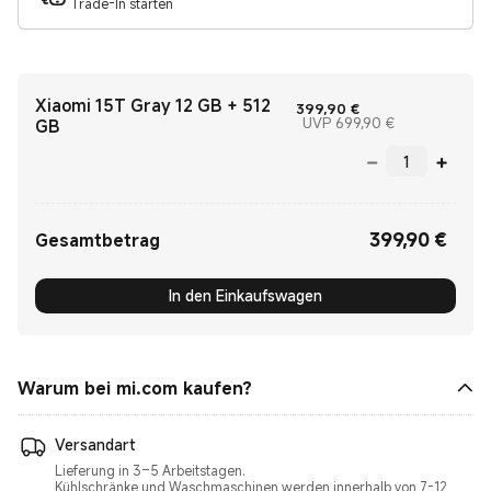
Trade-In starten
Xiaomi 15T Gray 12 GB + 512
Current Price €39
399,90
€
Marketing pri
UVP 699,90 €
GB
399,90
€
Current Price €399.90
Gesamtbetrag
In den Einkaufswagen
Warum bei mi.com kaufen?
Versandart
Lieferung in 3–5 Arbeitstagen.
Kühlschränke und Waschmaschinen werden innerhalb von 7-12