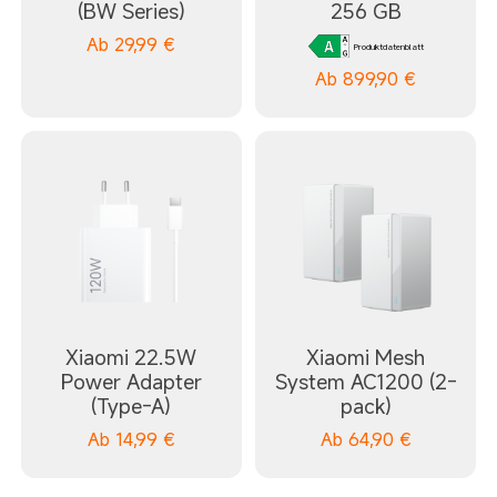
(BW Series)
256 GB
Ab
29,99
€
Produktdatenblatt
Ab
899,90
€
Xiaomi 22.5W
Xiaomi Mesh
Power Adapter
System AC1200 (2-
(Type-A)
pack)
Ab
14,99
€
Ab
64,90
€