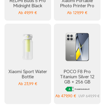
REDMI Buds 5 Pro
Xiaomi Portable
Midnight Black
Photo Printer Pro
Ab
49,99
€
Ab
129,99
€
Xiaomi Sport Water
POCO F8 Pro
Bottle
Titanium Silver 12
GB + 256 GB
Ab
23,99
€
Produktdatenblatt
Ab
479,90
€
UVP 649,99 €