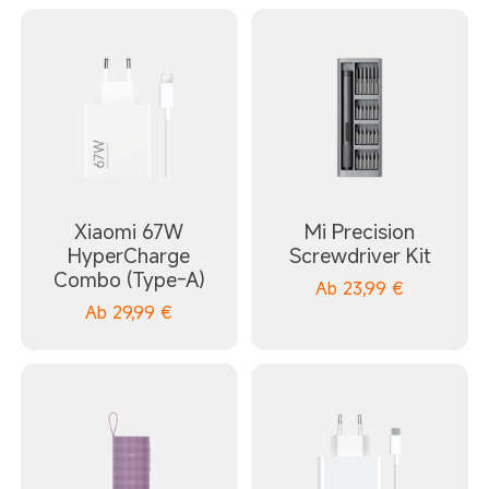
Xiaomi 67W
Mi Precision
HyperCharge
Screwdriver Kit
Combo (Type-A)
Ab
23,99
€
Ab
29,99
€