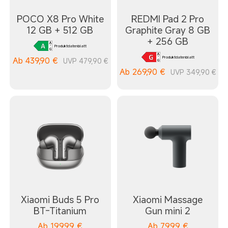
POCO X8 Pro White
REDMI Pad 2 Pro
12 GB + 512 GB
Graphite Gray 8 GB
+ 256 GB
Produktdatenblatt
Produktdatenblatt
Ab
439,90
€
UVP 479,90 €
Ab
269,90
€
UVP 349,90 €
Xiaomi Buds 5 Pro
Xiaomi Massage
BT-Titanium
Gun mini 2
Ab
199,99
€
Ab
79,99
€